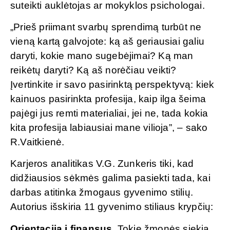
suteikti auklėtojas ar mokyklos psichologai.
„Prieš priimant svarbų sprendimą turbūt ne
vieną kartą galvojote: ką aš geriausiai galiu
daryti, kokie mano sugebėjimai? Ką man
reikėtų daryti? Ką aš norėčiau veikti?
Įvertinkite ir savo pasirinktą perspektyvą: kiek
kainuos pasirinkta profesija, kaip ilga šeima
pajėgi jus remti materialiai, jei ne, tada kokia
kita profesija labiausiai mane vilioja”, – sako
R.Vaitkienė.
Karjeros analitikas V.G. Zunkeris tiki, kad
didžiausios sėkmės galima pasiekti tada, kai
darbas atitinka žmogaus gyvenimo stilių.
Autorius išskiria 11 gyvenimo stiliaus krypčių:
Orientacija į finansus.
Tokie žmonės siekia