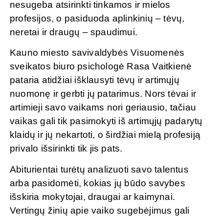
nesugeba atsirinkti tinkamos ir mielos
profesijos, o pasiduoda aplinkinių – tėvų,
neretai ir draugų – spaudimui.
Kauno miesto savivaldybės Visuomenės
sveikatos biuro psichologė Rasa Vaitkienė
pataria atidžiai išklausyti tėvų ir artimųjų
nuomonę ir gerbti jų patarimus. Nors tėvai ir
artimieji savo vaikams nori geriausio, tačiau
vaikas gali tik pasimokyti iš artimųjų padarytų
klaidų ir jų nekartoti, o širdžiai mielą profesiją
privalo išsirinkti tik jis pats.
Abiturientai turėtų analizuoti savo talentus
arba pasidomėti, kokias jų būdo savybes
išskiria mokytojai, draugai ar kaimynai.
Vertingų žinių apie vaiko sugebėjimus gali