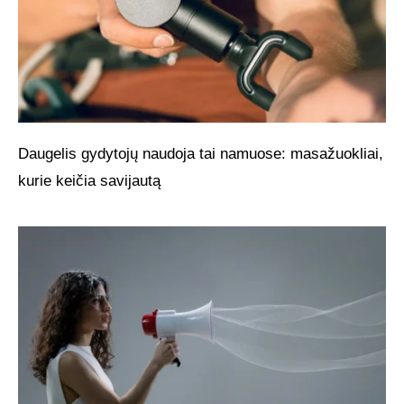
Daugelis gydytojų naudoja tai namuose: masažuokliai,
kurie keičia savijautą