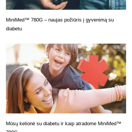
MiniMed™ 780G – naujas požiūris į gyvenimą su
diabetu
Mūsų kelionė su diabetu ir kaip atradome MiniMed™