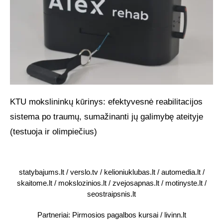
KTU mokslininkų kūrinys: efektyvesnė reabilitacijos
sistema po traumų, sumažinanti jų galimybę ateityje
(testuoja ir olimpiečius)
statybajums.lt
/
verslo.tv
/
kelioniuklubas.lt
/
automedia.lt
/
skaitome.lt
/
mokslozinios.lt
/
zvejosapnas.lt
/
motinyste.lt
/
seostraipsnis.lt
Partneriai:
Pirmosios pagalbos kursai
/
livinn.lt