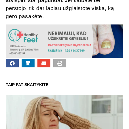
atsispirti šiai pagundai. Jei kalbate be
perstojo, tik dar labiau užglaistote viską, ką
gero pasakėte.
TAIP PAT SKAITYKITE