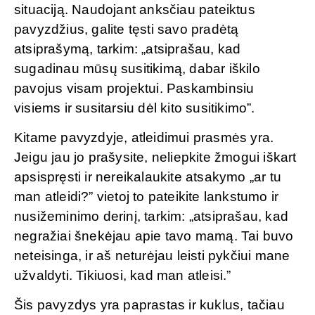
situaciją. Naudojant anksčiau pateiktus
pavyzdžius, galite tęsti savo pradėtą
atsiprašymą, tarkim: „atsiprašau, kad
sugadinau mūsų susitikimą, dabar iškilo
pavojus visam projektui. Paskambinsiu
visiems ir susitarsiu dėl kito susitikimo”.
Kitame pavyzdyje, atleidimui prasmės yra.
Jeigu jau jo prašysite, neliepkite žmogui iškart
apsispręsti ir nereikalaukite atsakymo „ar tu
man atleidi?” vietoj to pateikite lankstumo ir
nusižeminimo derinį, tarkim: „atsiprašau, kad
negražiai šnekėjau apie tavo mamą. Tai buvo
neteisinga, ir aš neturėjau leisti pykčiui mane
užvaldyti. Tikiuosi, kad man atleisi.”
Šis pavyzdys yra paprastas ir kuklus, tačiau