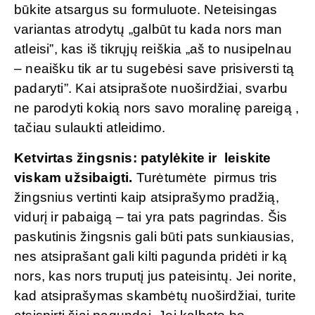
būkite atsargus su formuluote. Neteisingas
variantas atrodytų „galbūt tu kada nors man
atleisi”, kas iš tikrųjų reiškia „aš to nusipelnau
– neaišku tik ar tu sugebėsi save prisiversti tą
padaryti”. Kai atsiprašote nuoširdžiai, svarbu
ne parodyti kokią nors savo moralinę pareigą ,
tačiau sulaukti atleidimo.
Ketvirtas žingsnis: patylėkite ir leiskite
viskam užsibaigti.
Turėtumėte pirmus tris
žingsnius vertinti kaip atsiprašymo pradžią,
vidurį ir pabaigą – tai yra pats pagrindas. Šis
paskutinis žingsnis gali būti pats sunkiausias,
nes atsiprašant gali kilti pagunda pridėti ir ką
nors, kas nors truputį jus pateisintų. Jei norite,
kad atsiprašymas skambėtų nuoširdžiai, turite