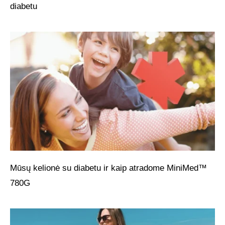
diabetu
Mūsų kelionė su diabetu ir kaip atradome MiniMed™
780G