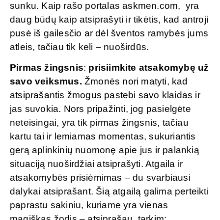
sunku. Kaip rašo portalas askmen.com, yra
daug būdų kaip atsiprašyti ir tikėtis, kad antroji
pusė iš gailesčio ar dėl šventos ramybės jums
atleis, tačiau tik keli – nuoširdūs.
Pirmas žingsnis
:
prisiimkite atsakomybę už
savo veiksmus.
Žmonės nori matyti, kad
atsiprašantis žmogus pastebi savo klaidas ir
jas suvokia. Nors pripažinti, jog pasielgėte
neteisingai, yra tik pirmas žingsnis, tačiau
kartu tai ir lemiamas momentas, sukuriantis
gerą aplinkinių nuomonę apie jus ir palankią
situaciją nuoširdžiai atsiprašyti. Atgaila ir
atsakomybės prisiėmimas – du svarbiausi
dalykai atsiprašant. Šią atgailą galima perteikti
paprastu sakiniu, kuriame yra vienas
magiškas žodis – atsiprašau, tarkim: