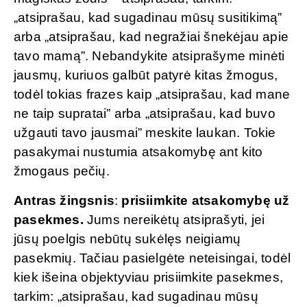
„atsiprašau, kad sugadinau mūsų susitikimą”
arba „atsiprašau, kad negražiai šnekėjau apie
tavo mamą”. Nebandykite atsiprašyme minėti
jausmų, kuriuos galbūt patyrė kitas žmogus,
todėl tokias frazes kaip „atsiprašau, kad mane
ne taip supratai” arba „atsiprašau, kad buvo
užgauti tavo jausmai” meskite laukan. Tokie
pasakymai nustumia atsakomybę ant kito
žmogaus pečių.
Antras žingsnis
:
prisiimkite atsakomybę už
pasekmes.
Jums nereikėtų atsiprašyti, jei
jūsų poelgis nebūtų sukėlęs neigiamų
pasekmių. Tačiau pasielgėte neteisingai, todėl
kiek išeina objektyviau prisiimkite pasekmes,
tarkim: „atsiprašau, kad sugadinau mūsų