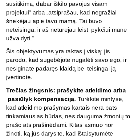
susitikimą, dabar iškilo pavojus visam
projektui” arba „atsiprašau, kad negražiai
šnekėjau apie tavo mamą. Tai buvo
neteisinga, ir aš neturėjau leisti pykčiui mane
užvaldyti.”
Šis objektyvumas yra raktas į viską: jis
parodo, kad sugebėjote nugalėti savo ego, ir
nesiginate padaręs klaidą bei teisingai ją
įvertinote.
Trečias žingsnis: prašykite atleidimo arba
pasiūlyk kompensaciją.
Turėkite mintyse,
kad atleidimo prašymas kartais nėra pats
tinkamiausias būdas, nes dauguma žmonių to
prašo atsiprašinėdami. Kitas asmuo nori
žinoti, ką jūs darysite, kad ištaisytumėte