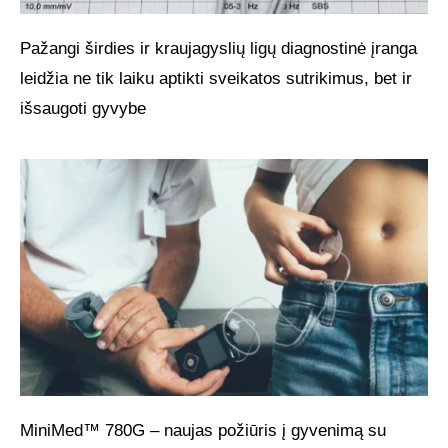
Pažangi širdies ir kraujagyslių ligų diagnostinė įranga
leidžia ne tik laiku aptikti sveikatos sutrikimus, bet ir
išsaugoti gyvybe
MiniMed™ 780G – naujas požiūris į gyvenimą su