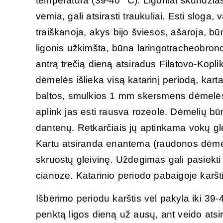
temperatūra (39-40 °C). Ligoniai skundžias
vemia, gali atsirasti traukuliai. Esti sloga
traiškanoja, akys bijo šviesos, ašaroja, b
ligonis užkimšta, būna laringotracheobronc
antrą trečią dieną atsiradus Filatovo-Kop
dėmelės išlieka visą katarinį periodą, kart
baltos, smulkios 1 mm skersmens dėmelės,
aplink jas esti rausva rozeolė. Dėmelių būn
dantenų. Retkarčiais jų aptinkama vokų gle
Kartu atsiranda enantema (raudonos dėmės 
skruostų gleivinę. Uždegimas gali pasiekti 
cianoze. Katarinio periodo pabaigoje karšti
Išbėrimo periodu karštis vėl pakyla iki 39
penktą ligos dieną už ausų, ant veido atsi