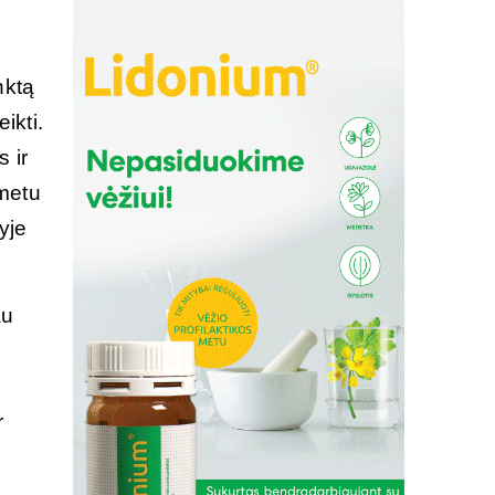
,
nktą
ikti.
 ir
 metu
yje
au
r