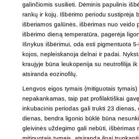
galinčiomis susilieti. Dėminis papulinis iš
rankų ir kojų. Išbėrimo periodu sustiprėja b
išberiamos galūnės, išbėrimas nuo veido pr
išbėrimo dieną temperatūra, pagerėja ligoni
Išnykus išbėrimui, oda esti pigmentuota 5-
kojos, nepleiskanoja delnai ir padai. Nykst
kraujyje būna leukopenija su neutrofilija i
atsiranda eozinofilų.
Lengvos eigos tymais (mitiguotais tymais) 
nepakankamas, taip pat profilaktiškai gavę
inkubacinis periodas gali trukti 23 dienas, 
dienas, bendra ligonio būklė būna nesunki
gleivinės uždegimo gali nebūti, išbėrimas 
mitiguotais tymais, atsiranda ilgai trunkant