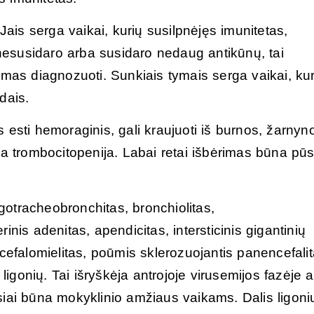
 Jais serga vaikai, kurių susilpnėjęs imunitetas,
esusidaro arba susidaro nedaug antikūnų, tai
rmas diagnozuoti. Sunkiais tymais serga vaikai, kur
idais.
esti hemoraginis, gali kraujuoti iš burnos, žarnyno
ma trombocitopenija. Labai retai išbėrimas būna pūsl
ngotracheobronchitas, bronchiolitas,
inis adenitas, apendicitas, intersticinis gigantinių
ncefalomielitas, poūmis sklerozuojantis panencefalit
gonių. Tai išryškėja antrojoje virusemijos fazėje 
siai būna mokyklinio amžiaus vaikams. Dalis ligoni