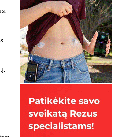
us,
ės
ių.
3