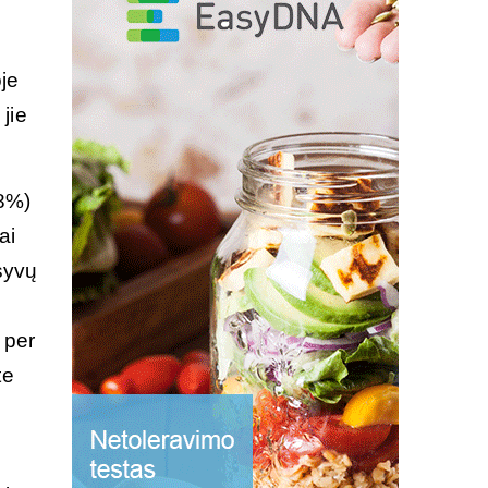
je
jie
98%)
ai
syvų
 per
te