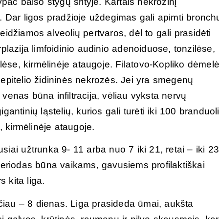
ypač balso stygų srityje. Kartais nekrozinį
. Dar ligos pradžioje uždegimas gali apimti bronch
idžiamos alveolių pertvaros, dėl to gali prasidėti
plazija limfoidinio audinio adenoiduose, tonzilėse,
elėse, kirmėlinėje ataugoje. Filatovo-Kopliko dėmel
 epitelio židininės nekrozės. Jei yra smegenų
venas būna infiltracija, vėliau vyksta nervų
antinių ląstelių, kurios gali turėti iki 100 branduol
, kirmėlinėje ataugoje.
iai užtrunka 9- 11 arba nuo 7 iki 21, retai – iki 2
periodas būna vaikams, gavusiems profilaktiškai
 kita liga.
rečiau – 8 dienas. Liga prasideda ūmai, aukšta