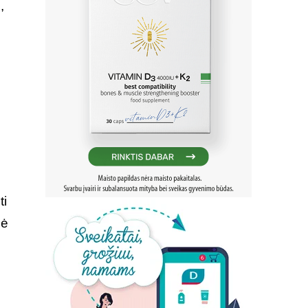
,
ti
nė