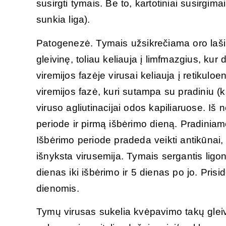
susirgti tymais. Be to, kartotiniai susirgimai
sunkia liga).
Patogenezė. Tymais užsikrečiama oro lašin
gleivinę, toliau keliauja į limfmazgius, kur
viremijos fazėje virusai keliauja į retikuloe
viremijos fazė, kuri sutampa su pradiniu (
viruso agliutinacijai odos kapiliaruose. Iš n
periode ir pirmą išbėrimo dieną. Pradinia
Išbėrimo periode pradeda veikti antikūnai,
išnyksta virusemija. Tymais sergantis ligon
dienas iki išbėrimo ir 5 dienas po jo. Pri
dienomis.
Tymų virusas sukelia kvėpavimo takų gleiv