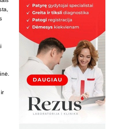
tais
sta,
s
i
inė.
ir