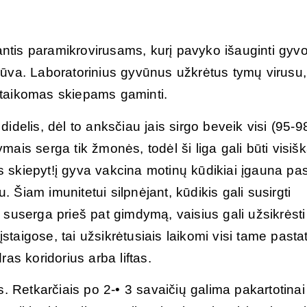
santis paramikrovirusams, kurį pavyko išauginti gyvo
i žūva. Laboratorinius gyvūnus užkrėtus tymų virusu, 
taikomas skiepams gaminti.
idelis, dėl to anksčiau jais sirgo beveik visi (95-
ymais serga tik žmonės, todėl ši liga gali būti visišk
tus skiepyt!į gyva vakcina motinų kūdikiai įgauna pa
. Šiam imunitetui silpnėjant, kūdikis gali susirgti
suserga prieš pat gimdymą, vaisius gali užsikrėsti
įstaigose, tai užsikrėtusiais laikomi visi tame pasta
as koridorius arba liftas.
. Retkarčiais po 2-• 3 savaičių galima pakartotinai