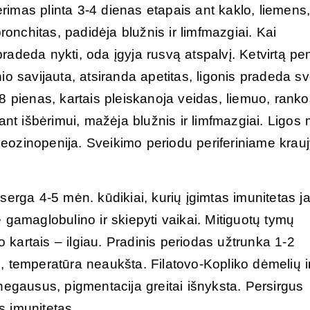
bėrimas plinta 3-4 dienas etapais ant kaklo, liemens
ronchitas, padidėja blužnis ir limfmazgiai. Kai
adeda nykti, oda įgyja rusvą atspalvį. Ketvirtą pe
o savijauta, atsiranda apetitas, ligonis pradeda sve
8 pienas, kartais pleiskanoja veidas, liemuo, rankos
ant išbėrimui, mažėja blužnis ir limfmazgiai. Ligos
k eozinopenija. Sveikimo periodu periferiniame krauj
serga 4-5 mėn. kūdikiai, kurių įgimtas imunitetas j
 gamaglobulino ir skiepyti vaikai. Mitiguotų tymų
o kartais – ilgiau. Pradinis periodas užtrunka 1-2
, temperatūra neaukšta. Filatovo-Kopliko dėmelių i
negausus, pigmentacija greitai išnyksta. Persirgus
is imunitetas.