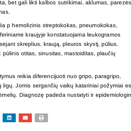
a, bet gali likti kalbos sutrikimai, aklumas, parezės
mas.
lia p hemolizinis streptokokas, pneumokokas,
periferiniame kraujyje konstatuojama leukogramos
sėjant skreplius, kraują, pleuros skystį, pūlius.
pūlinis otitas, sinusitas, mastoiditas, plaučių
tymus reikia diferencijuoti nuo gripo, paragripo,
ų ligų. Jomis sergančių vaikų katariniai požymiai es
ėmelių. Diagnozę padeda nustatyti ir epidemiologi