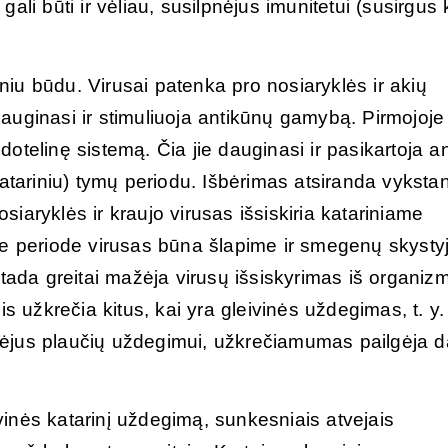
 gali būti ir vėliau, susilpnėjus imunitetui (susirgus 
iu būdu. Virusai patenka pro nosiaryklės ir akių
 dauginasi ir stimuliuoja antikūnų gamybą. Pirmojoje
ndotelinę sistemą. Čia jie dauginasi ir pasikartoja an
katariniu) tymų periodu. Išbėrimas atsiranda vykstan
osiaryklės ir kraujo virusas išsiskiria katariniame
me periode virusas būna šlapime ir smegenų skystyj
 tada greitai mažėja virusų išsiskyrimas iš organiz
is užkrečia kitus, kai yra gleivinės uždegimas, t. y.
sidėjus plaučių uždegimui, užkrečiamumas pailgėja d
inės katarinį uždegimą, sunkesniais atvejais