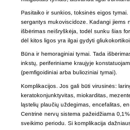
Pasitaiko ir sunkios, toksinės eigos tymai.
sergantys mukoviscidoze. Kadangi jiems n
išbėrimas neišryškėja, todėl sunku šias fo
dėl kitos ligos yra ilgai gydyti gliukokortiko
Būna ir hemoraginiai tymai. Tada išbėrimas 
inkstų, periferiniame kraujyje konstatuoja
(pemfigoidiniai arba bulioziniai tymai).
Komplikacijos. Jos gali būti virusinės: lari
keratokonjunktyvitas, miokarditas, mezenter
ląstelių plaučių uždegimas, encefalitas, e
Centrinė nervų sistema pažeidžiama 0,1% li
sveikimo periodu. Si komplikacija dažniau