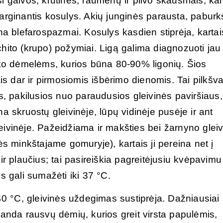
i galvos, krūtinės, raumenų ir pilvo skausmais, kar
, varginantis kosulys. Akių junginės parausta, paburk
ūna blefarospazmai. Kosulys kasdien stiprėja, kartai
hito (krupo) požymiai. Ligą galima diagnozuoti jau
liko dėmelėms, kurios būna 80-90% ligonių. Šios
ais dar ir pirmosiomis išbėrimo dienomis. Tai pilkšva
 pakilusios nuo paraudusios gleivinės paviršiaus,
a skruostų gleivinėje, lūpų vidinėje pusėje ir ant
ivinėje. Pažeidžiama ir makšties bei žarnyno gleiv
minkštajame gomuryje), kartais ji pereina net į
ir plaučius; tai pasireiškia pagreitėjusiu kvėpavimu 
s gali sumažėti iki 37 °C.
-40 °C, gleivinės uždegimas sustiprėja. Dažniausiai
randa rausvų dėmių, kurios greit virsta papulėmis,