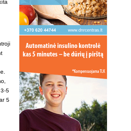
kita
troji
t
e.
mo,
 3-5
ar 5