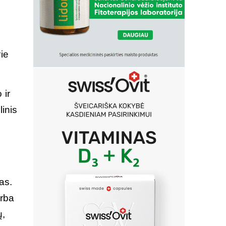
ie
 ir
inis
as.
arba
ų,