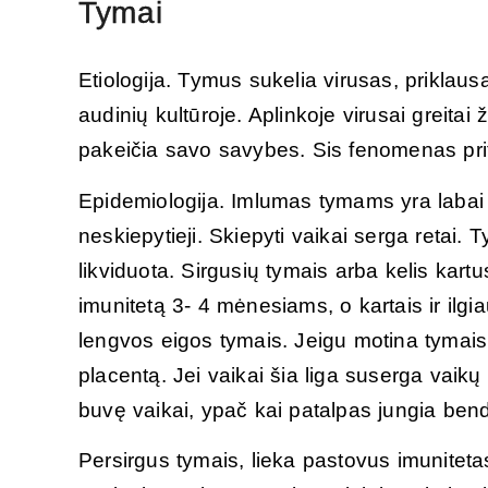
Tymai
Etiologija. Tymus sukelia virusas, priklau
audinių kultūroje. Aplinkoje virusai greita
pakeičia savo savybes. Sis fenomenas pri
Epidemiologija. Imlumas tymams yra labai d
neskiepytieji. Skiepyti vaikai serga retai. T
likviduota. Sirgusių tymais arba kelis kar
imunitetą 3- 4 mėnesiams, o kartais ir ilgiau
lengvos eigos tymais. Jeigu motina tymais 
placentą. Jei vaikai šia liga suserga vaikų 
buvę vaikai, ypač kai patalpas jungia bendr
Persirgus tymais, lieka pastovus imunitetas