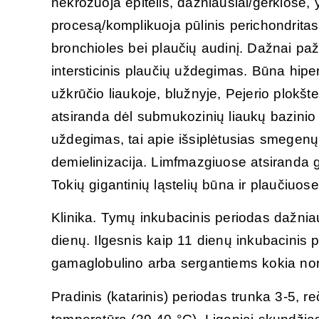
nekrozuoja epitelis, dažniausiai/gerklose, 
procesą/komplikuoja pūlinis perichondritas
bronchioles bei plaučių audinį. Dažnai paže
intersticinis plaučių uždegimas. Būna hiper
užkrūčio liaukoje, blužnyje, Pejerio plokšt
atsiranda dėl submukozinių liaukų bazinio
uždegimas, tai apie išsiplėtusias smegenų 
demielinizacija. Limfmazgiuose atsiranda gig
Tokių gigantinių ląstelių būna ir plaučiuose
Klinika. Tymų inkubacinis periodas dažniaus
dienų. Ilgesnis kaip 11 dienų inkubacinis 
gamaglobulino arba sergantiems kokia nors
Pradinis (katarinis) periodas trunka 3-5, 