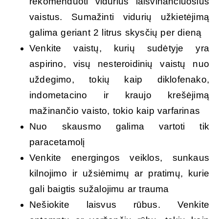
rekomenduoti vidurius laisvinančiuosius
vaistus. Sumažinti vidurių užkietėjimą
galima geriant 2 litrus skysčių per dieną
Venkite vaistų, kurių sudėtyje yra
aspirino, visų nesteroidinių vaistų nuo
uždegimo, tokių kaip diklofenako,
indometacino ir kraujo krešėjimą
mažinančio vaisto, tokio kaip varfarinas
Nuo skausmo galima vartoti tik
paracetamolį
Venkite energingos veiklos, sunkaus
kilnojimo ir užsiėmimų ar pratimų, kurie
gali baigtis sužalojimu ar trauma
Nešiokite laisvus rūbus. Venkite