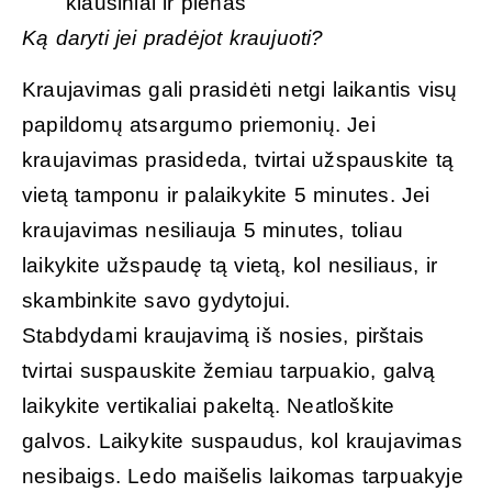
kiaušiniai ir pienas
Ką daryti jei pradėjot kraujuoti?
Kraujavimas gali prasidėti netgi laikantis visų
papildomų atsargumo priemonių. Jei
kraujavimas prasideda, tvirtai užspauskite tą
vietą tamponu ir palaikykite 5 minutes. Jei
kraujavimas nesiliauja 5 minutes, toliau
laikykite užspaudę tą vietą, kol nesiliaus, ir
skambinkite savo gydytojui.
Stabdydami kraujavimą iš nosies, pirštais
tvirtai suspauskite žemiau tarpuakio, galvą
laikykite vertikaliai pakeltą. Neatloškite
galvos. Laikykite suspaudus, kol kraujavimas
nesibaigs. Ledo maišelis laikomas tarpuakyje