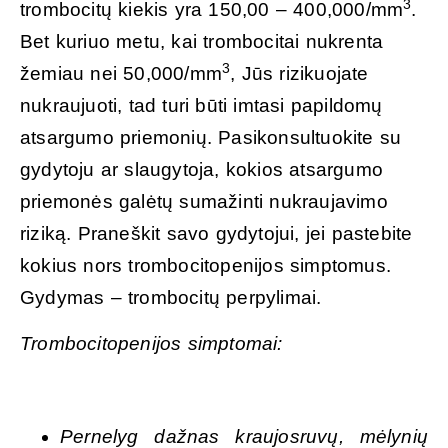
3
trombocitų kiekis yra 150,00 – 400,000/mm
.
Bet kuriuo metu, kai trombocitai nukrenta
3
žemiau nei 50,000/mm
, Jūs rizikuojate
nukraujuoti, tad turi būti imtasi papildomų
atsargumo priemonių. Pasikonsultuokite su
gydytoju ar slaugytoja, kokios atsargumo
priemonės galėtų sumažinti nukraujavimo
riziką. Praneškit savo gydytojui, jei pastebite
kokius nors trombocitopenijos simptomus.
Gydymas – trombocitų perpylimai.
Trombocitopenijos simptomai:
Pernelyg dažnas kraujosruvų, mėlynių