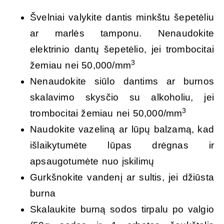
Švelniai valykite dantis minkštu šepetėliu
ar marlės tamponu. Nenaudokite
elektrinio dantų šepetėlio, jei trombocitai
3
žemiau nei 50,000/mm
Nenaudokite siūlo dantims ar burnos
skalavimo skysčio su alkoholiu, jei
3
trombocitai žemiau nei 50,000/mm
Naudokite vazeliną ar lūpų balzamą, kad
išlaikytumėte lūpas drėgnas ir
apsaugotumėte nuo įskilimų
Gurkšnokite vandenį ar sultis, jei džiūsta
burna
Skalaukite burną sodos tirpalu po valgio