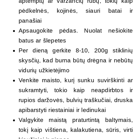
aptemptų ar varžančių rūbų, tokių kaip
pėdkelnės, kojinės, siauri batai ir
panašiai
Apsaugokite pėdas. Nuolat nešiokite
batus ar šlepetes
Per dieną gerkite 8-10, 200g stiklinių
skysčių, kad burna būtų drėgna ir nebūtų
vidurių užkietėjimo
Venkite maisto, kurį sunku suvirškinti ar
sukramtyti, tokio kaip neapdirbtos ir
rupios daržovės, bulvių traškučiai, druska
apibarstyti riestainiai ir ledinukai
Valgykite maistą praturtintą baltymais,
tokį kaip vištiena, kalakutiena, sūris, virti