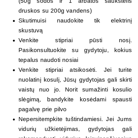
(50g sodos ir 1 arbatos šaukštelis
druskos su 200g vandens)
Skutimuisi naudokite tik elektrinį
skustuvą
Venkite stipriai pūsti nosį.
Pasikonsultuokite su gydytoju, kokius
tepalus naudoti nosiai
Venkite stipriai atsikosėti. Jei turite
nuolatinį kosulį, Jūsų gydytojas gali skirti
vaistų nuo jo. Norit sumažinti kosulio
slėgimą, bandykite kosėdami spausti
pagalvę prie pilvo
Nepersitempkite tuštindamiesi. Jei Jums
vidurių užkietėjimas, gydytojas gali