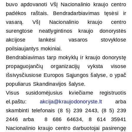
buvo apdovanoti VšĮ Nacionalinio kraujo centro
padėkos raštais. Bendradarbiavimas tęsėsi ir
vasarą. VšĮ Nacionalinio kraujo centro
surengtose neatlygintinos kraujo donorystės
akcijose lankėsi vasaros stovyklose
poilsiaujantys mokiniai.
Bendrabiavimas tarp mokyklų ir kraujo donorystę
propaguojančių organizacijų vyksta visose
išsivysčiusiose Europos Sąjungos šalyse, o ypač
populiarus Skandinavijos šalyse.
Visus susidomėjusius kviečiame registruotis
el.paštu:
akcija@kraujodonoryste.lt
arba
skambinti telefonais (8 5) 239 2443, (8 5) 239
2446 arba 8 686 64634, 8 614 35941
Nacionalinio kraujo centro darbuotojai pasirengę