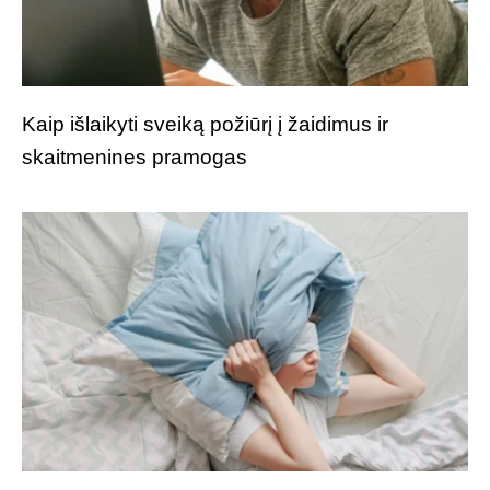
Kaip išlaikyti sveiką požiūrį į žaidimus ir
skaitmenines pramogas