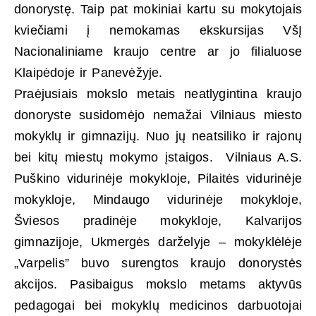
donorystę. Taip pat mokiniai kartu su mokytojais
kviečiami į nemokamas ekskursijas VšĮ
Nacionaliniame kraujo centre ar jo filialuose
Klaipėdoje ir Panevėžyje.
Praėjusiais mokslo metais neatlygintina kraujo
donoryste susidomėjo nemažai Vilniaus miesto
mokyklų ir gimnazijų. Nuo jų neatsiliko ir rajonų
bei kitų miestų mokymo įstaigos. Vilniaus A.S.
Puškino vidurinėje mokykloje, Pilaitės vidurinėje
mokykloje, Mindaugo vidurinėje mokykloje,
Šviesos pradinėje mokykloje, Kalvarijos
gimnazijoje, Ukmergės darželyje – mokyklėlėje
„Varpelis” buvo surengtos kraujo donorystės
akcijos. Pasibaigus mokslo metams aktyvūs
pedagogai bei mokyklų medicinos darbuotojai