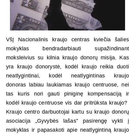
VšĮ Nacionalinis kraujo centras kviečia šalies
mokyklas bendradarbiauti supažindinant
moksleivius su kilnia kraujo donorų misija. Kas
yra kraujo donorystė, kodėl kraujo reikia duoti
neatlygintinai, kodėl neatlygintinas kraujo
donoras labiau laukiamas kraujo centruose, nei
tas kuris nori gauti piniginę kompensaciją ir
kodėl kraujo centruose vis dar pritrūksta kraujo?
Kraujo centro darbuotojai kartu su kraujo donorų
asociacija „Gyvybės lašas” pasirengę vykti į
mokyklas ir papasakoti apie neatlygintiną kraujo