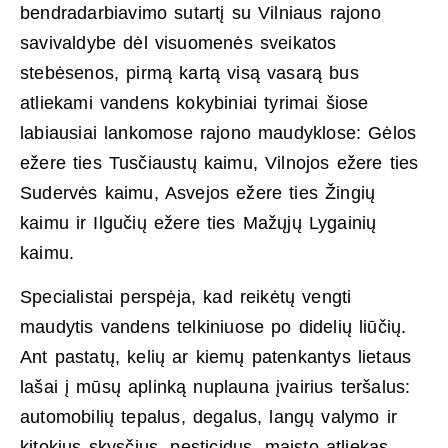
bendradarbiavimo sutartį su Vilniaus rajono
savivaldybe dėl visuomenės sveikatos
stebėsenos, pirmą kartą visą vasarą bus
atliekami vandens kokybiniai tyrimai šiose
labiausiai lankomose rajono maudyklose: Gėlos
ežere ties Tusčiaustų kaimu, Vilnojos ežere ties
Sudervės kaimu, Asvejos ežere ties Žingių
kaimu ir Ilgučių ežere ties Mažųjų Lygainių
kaimu.
Specialistai perspėja, kad reikėtų vengti
maudytis vandens telkiniuose po didelių liūčių.
Ant pastatų, kelių ar kiemų patenkantys lietaus
lašai į mūsų aplinką nuplauna įvairius teršalus:
automobilių tepalus, degalus, langų valymo ir
kitokius skysčius, pesticidus, maisto atliekas,