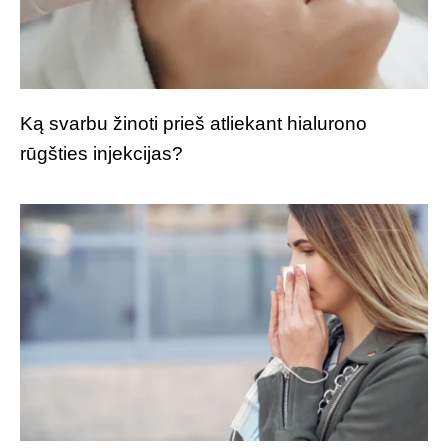
Ką svarbu žinoti prieš atliekant hialurono
rūgšties injekcijas?