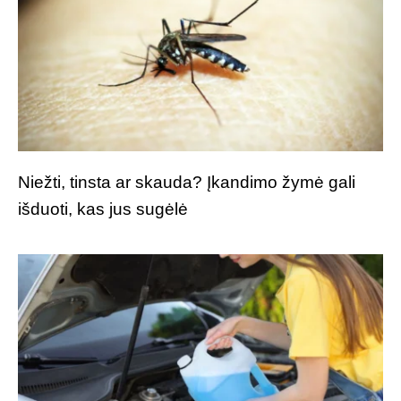
Niežti, tinsta ar skauda? Įkandimo žymė gali
išduoti, kas jus sugėlė