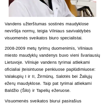
Vandens užterštumas sostinės maudyklose
neviršija normų, teigia Vilniaus savivaldybės
visuomenės sveikatos biuro specialistai.
2008-2009 metų tyrimų duomenimis, Vilniaus
miesto maudyklų vandenys buvo vieni švariausių
Lietuvoje. Vilniuje vandens tyrimai atliekami
oficialiai įteisintuose penkiuose paplūdimiuose:
Valakupių I ir II, Žirmūnų, Salotės bei Žaliųjų
ežerų maudyklose. Taip pat tyrimai atliekami
Baldžio (Šilo) ir Tapelių ežeruose.
Visuomenės sveikatos biurui pasirašius