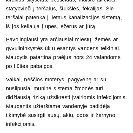
statybviečių teršalus, šiukšles, fekalijas. Šie
teršalai patenka į lietaus kanalizacijos sistemą,
iš jos keliauja į upes, ežerus ar jūrą.
Pavojingiausi yra arčiausiai miestų, žemės ar
gyvulininkystės ūkių esantys vandens telkiniai.
Maudytis patartina praėjus nors 24 valandoms
po liūties pabaigos.
Vaikai, nėščios moterys, pagyvenę ar su
nusilpusia imunine sistema žmonės turi
didžiausią riziką užsikrėsti įvairiomis infekcijomis.
Maudantis užterštame vandenyje padidėja
tikimybė susirgti ausų, akių, odos ir žarnyno
infekcijomis.