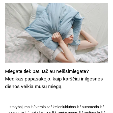
Miegate tiek pat, tačiau neišsimiegate?
Medikas papasakojo, kaip karščiai ir ilgesnės
dienos veikia mūsų miegą
statybajums.lt
/
verslo.tv
/
kelioniuklubas.lt
/
automedia.lt
/
skaitome.lt
/
mokslozinios.lt
/
zvejosapnas.lt
/
motinyste.lt
/