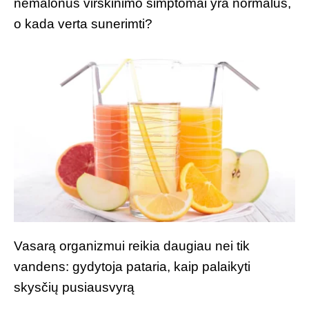
nemalonūs virškinimo simptomai yra normalūs,
o kada verta sunerimti?
Vasarą organizmui reikia daugiau nei tik
vandens: gydytoja pataria, kaip palaikyti
skysčių pusiausvyrą