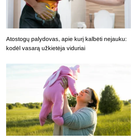
Atostogų palydovas, apie kurį kalbėti nejauku:
kodėl vasarą užkietėja viduriai