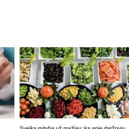
Sveika mityba už mažiau: ką apie daržovių,