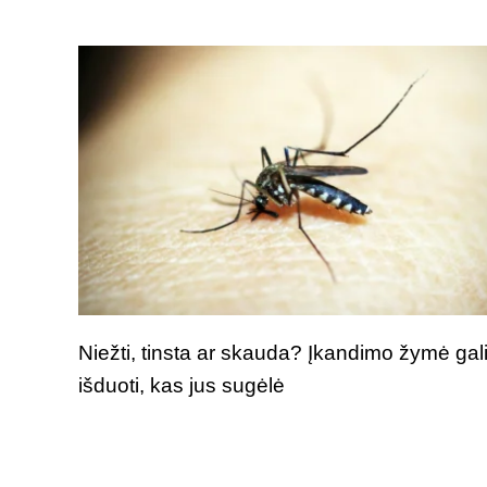
Niežti, tinsta ar skauda? Įkandimo žymė gal
išduoti, kas jus sugėlė