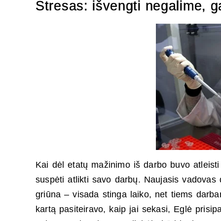
Stresas: išvengti negalime, ga
Kai dėl etatų mažinimo iš darbo buvo atleist
suspėti atlikti savo darbų. Naujasis vadovas
griūna – visada stinga laiko, net tiems darb
kartą pasiteiravo, kaip jai sekasi, Eglė prisip