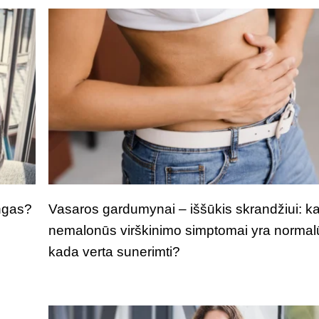
ngas?
Vasaros gardumynai – iššūkis skrandžiui: k
nemalonūs virškinimo simptomai yra normal
kada verta sunerimti?