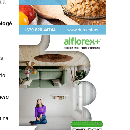
ada
ologė
is
o
rio
gero
tina