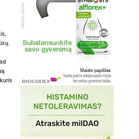
is,
ūsų.
kad
mą
kuris