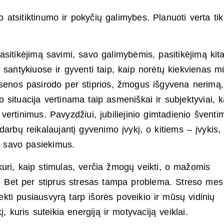
atsitiktinumo ir pokyčių galimybes. Planuoti verta tik
sitikėjimą savimi, savo galimybėmis, pasitikėjimą kita
 santykiuose ir gyventi taip, kaip norėtų kiekvienas m
ūsenos pasirodo per stiprios, žmogus išgyvena nerimą,
 situacija vertinama taip asmeniškai ir subjektyviai, 
us vertinimus. Pavyzdžiui, jubiliejinio gimtadienio šventi
arbų reikalaujantį gyvenimo įvykį, o kitiems – įvykis, 
ti savo pasiekimus.
kuri, kaip stimulas, verčia žmogų veikti, o mažomis
s. Bet per stiprus stresas tampa problema. Streso mes
iekti pusiausvyrą tarp išorės poveikio ir mūsų vidinių
į, kuris suteikia energiją ir motyvaciją veiklai.