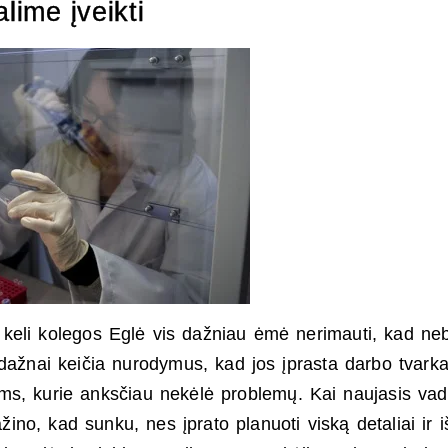
lime įveikti
i keli kolegos Eglė vis dažniau ėmė nerimauti, kad ne
 dažnai keičia nurodymus, kad jos įprasta darbo tvark
ams, kurie anksčiau nekėlė problemų. Kai naujasis va
ažino, kad sunku, nes įprato planuoti viską detaliai ir i