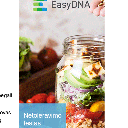
begali
a
dovas
š