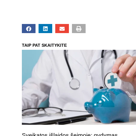
TAIP PAT SKAITYKITE
Sveikatos išlaidos šeimoje: gydymas,