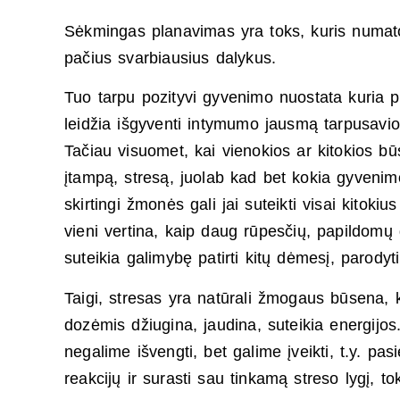
Sėkmingas planavimas yra toks, kuris numato 
pačius svarbiausius dalykus.
Tuo tarpu pozityvi gyvenimo nuostata kuria pa
leidžia išgyventi intymumo jausmą tarpusavio
Tačiau visuomet, kai vienokios ar kitokios b
įtampą, stresą, juolab kad bet kokia gyvenimo
skirtingi žmonės gali jai suteikti visai kitoki
vieni vertina, kaip daug rūpesčių, papildomų d
suteikia galimybę patirti kitų dėmesį, parody
Taigi, stresas yra natūrali žmogaus būsena, 
dozėmis džiugina, jaudina, suteikia energijo
negalime išvengti, bet galime įveikti, t.y. pas
reakcijų ir surasti sau tinkamą streso lygį, tok