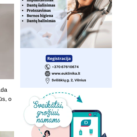
ada
ūs, o