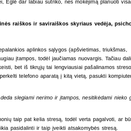
i, Eglė dar labiau sutriko, nes mokėjimą planuoti vis
nės raiškos ir saviraiškos skyriaus vedėja, psich
 Nepalankios aplinkos sąlygos (apšvietimas, triukšmas,
 daugiau įtampos, todėl jaučiamas nuovargis. Tačiau dal
sti, bet iš tikrųjų tai lengviausiai pašalinamos stres
 perkelti telefono aparatą į kitą vietą, pasukti kompiute
deda slegiami nerimo ir įtampos, nesitikėdami nieko 
nių taip pat kelia stresą, todėl verta pagalvoti, ar bū
ia pasidalinti ir taip įveikti atsakomybės stresą.