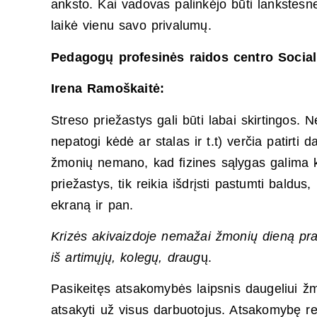
anksto. Kai vadovas palinkėjo būti lankstesne
laikė vienu savo privalumų.
Pedagogų profesinės raidos centro Sociali
Irena Ramoškaitė:
Streso priežastys gali būti labai skirtingos.
nepatogi kėdė ar stalas ir t.t) verčia patirti
žmonių nemano, kad fizines sąlygas galima kei
priežastys, tik reikia išdrįsti pastumti baldus,
ekraną ir pan.
Krizės akivaizdoje nemažai žmonių dieną pra
iš artimųjų, kolegų, draug
ų.
Pasikeitęs atsakomybės laipsnis daugeliui žmo
atsakyti už visus darbuotojus. Atsakomybę reik