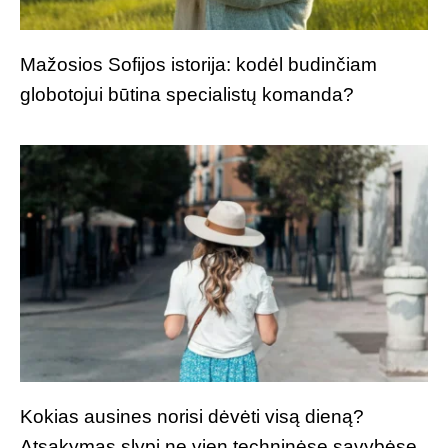
Mažosios Sofijos istorija: kodėl budinčiam
globotojui būtina specialistų komanda?
Kokias ausines norisi dėvėti visą dieną?
Atsakymas slypi ne vien techninėse savybėse