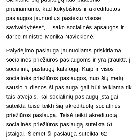
prieinamumo, kad kokybiškos ir akredituotos
paslaugos jaunuolius pasiektų visose
savivaldybėse“, – sako socialinės apsaugos ir
darbo ministrė Monika Navickienė.
Palydėjimo paslauga jaunuoliams priskiriama
socialinės priežiūros paslaugoms ir yra įtraukta į
socialinių paslaugų katalogą. Kaip ir visos
socialinės priežiūros paslaugos, nuo šių metų
sausio 1 dienos ši paslauga gali būti teikiama tik
tais atvejais, kai socialinių paslaugų įstaigai
suteikta teisė teikti šią akredituotą socialinės
priežiūros paslaugą. Teisė teikti akredituotą
socialinės priežiūros paslaugą suteikta 51
įstaigai. Šiemet ši paslauga suteikta 62