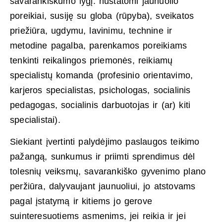
savarankiškumo lygį: nustatomi jaunuolio
poreikiai, susiję su globa (rūpyba), sveikatos
priežiūra, ugdymu, lavinimu, technine ir
metodine pagalba, parenkamos poreikiams
tenkinti reikalingos priemonės, reikiamų
specialistų komanda (profesinio orientavimo,
karjeros specialistas, psichologas, socialinis
pedagogas, socialinis darbuotojas ir (ar) kiti
specialistai).
Siekiant įvertinti palydėjimo paslaugos teikimo
pažangą, sunkumus ir priimti sprendimus dėl
tolesnių veiksmų, savarankiško gyvenimo plano
peržiūra, dalyvaujant jaunuoliui, jo atstovams
pagal įstatymą ir kitiems jo gerove
suinteresuotiems asmenims, jei reikia ir jei