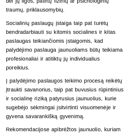
dėl jų ligos, patirtų fizinių ar psichologinių
traumų, priklausomybių.
Socialinių paslaugų įstaiga taip pat turėtų
bendradarbiauti su kitomis socialines ir kitas
paslaugas teikiančiomis įstaigomis, kad
palydėjimo paslauga jaunuoliams būtų teikiama
profesionaliai ir atitiktų jų individualius
poreikius.
Į palydėjimo paslaugos teikimo procesą reikėtų
įtraukti savanorius, taip pat buvusius rūpintinius
ir socialinę riziką patyrusius jaunuolius, kurie
sugebėjo sėkmingai įsitvirtinti visuomenėje ir
gyvena savarankišką gyvenimą.
Rekomendacijose apibrėžtos jaunuolio, kuriam