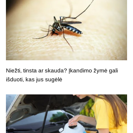
Niežti, tinsta ar skauda? Įkandimo žymė gali
išduoti, kas jus sugėlė