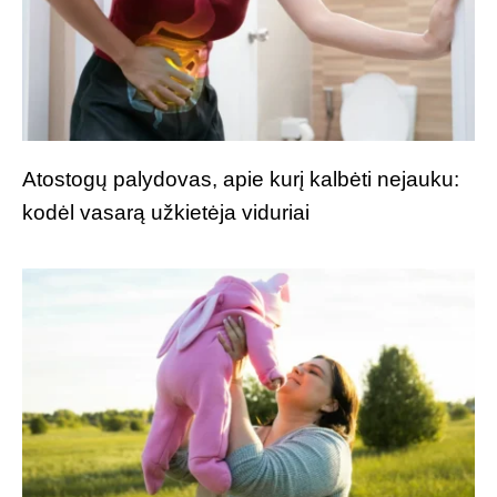
Atostogų palydovas, apie kurį kalbėti nejauku:
kodėl vasarą užkietėja viduriai