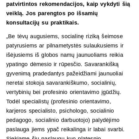
patvirtintos rekomendacijos, kaip vykdyti šią
veiklą. Jos parengtos po išsamių
konsultacijų su praktikais.
„Be tėvų augusiems, socialinę riziką šeimose
patyrusiems ar pilnametystės sulaukusiems ir
išėjusiems iš globos namų jaunuoliams reikia
ypatingo dėmesio ir rūpesčio. Savarankišką
gyvenimą pradedantys pažeidžiami jaunuoliai
neretai stokoja savarankiškumo, socialinių,
vertybinių bei profesinio orientavimo įgūdžių.
Todėl specialistų (profesinio orientavimo,
karjeros specialisto, psichologo, socialinio
pedagogo, socialinio darbuotojo) palydėjimo
paslauga jiems ypač reikalinga ir labai svarbi.
Siekiame šių paslaugų kuo platesnio