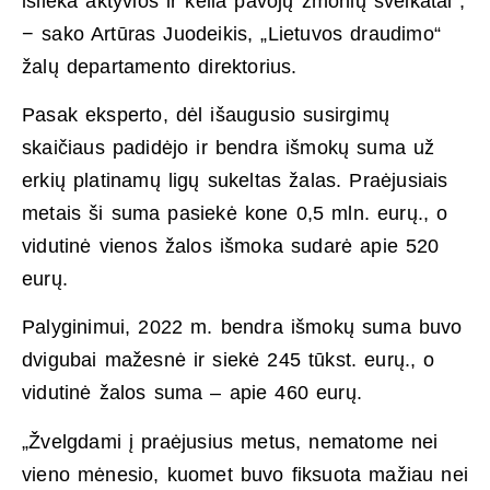
išlieka aktyvios ir kelia pavojų žmonių sveikatai“,
− sako Artūras Juodeikis, „Lietuvos draudimo“
žalų departamento direktorius.
Pasak eksperto, dėl išaugusio susirgimų
skaičiaus padidėjo ir bendra išmokų suma už
erkių platinamų ligų sukeltas žalas. Praėjusiais
metais ši suma pasiekė kone 0,5 mln. eurų., o
vidutinė vienos žalos išmoka sudarė apie 520
eurų.
Palyginimui, 2022 m. bendra išmokų suma buvo
dvigubai mažesnė ir siekė 245 tūkst. eurų., o
vidutinė žalos suma – apie 460 eurų.
„Žvelgdami į praėjusius metus, nematome nei
vieno mėnesio, kuomet buvo fiksuota mažiau nei