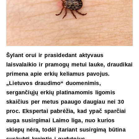
Šylant orui ir prasidedant aktyvaus
laisvalaikio ir pramogų metui lauke, draudikai
primena apie erkių keliamus pavojus.
„Lietuvos draudimo“ duomenimis,
sergančiųjų erkių platinamomis ligomis
skaičius per metus paaugo daugiau nei 30
proc. Ekspertai pabrėžia, kad ypač sparčiai
auga susirgimai Laimo liga, nuo kurios
skiepų nėra, todėl įtariant susirgimą būtina
suskubti kreiptis į gydytojus.