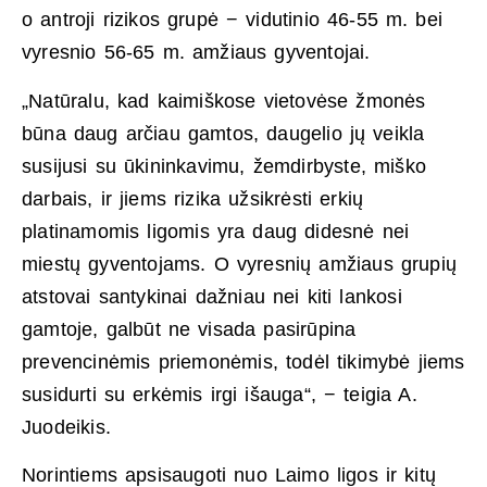
o antroji rizikos grupė − vidutinio 46-55 m. bei
vyresnio 56-65 m. amžiaus gyventojai.
„Natūralu, kad kaimiškose vietovėse žmonės
būna daug arčiau gamtos, daugelio jų veikla
susijusi su ūkininkavimu, žemdirbyste, miško
darbais, ir jiems rizika užsikrėsti erkių
platinamomis ligomis yra daug didesnė nei
miestų gyventojams. O vyresnių amžiaus grupių
atstovai santykinai dažniau nei kiti lankosi
gamtoje, galbūt ne visada pasirūpina
prevencinėmis priemonėmis, todėl tikimybė jiems
susidurti su erkėmis irgi išauga“, − teigia A.
Juodeikis.
Norintiems apsisaugoti nuo Laimo ligos ir kitų