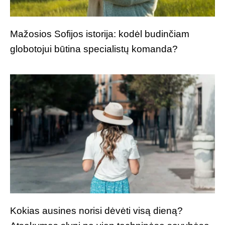
Mažosios Sofijos istorija: kodėl budinčiam
globotojui būtina specialistų komanda?
Kokias ausines norisi dėvėti visą dieną?