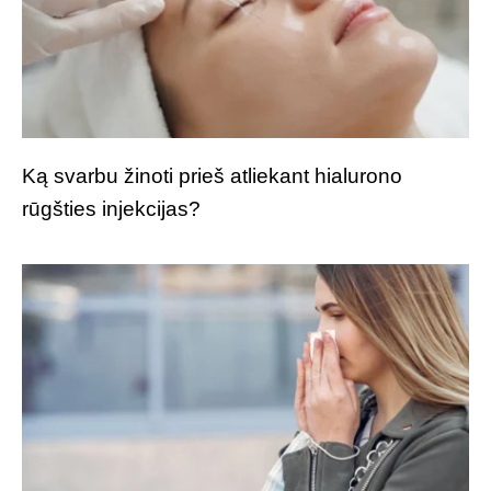
Ką svarbu žinoti prieš atliekant hialurono
rūgšties injekcijas?