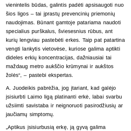
vienintelis būdas, galintis padėti apsisaugoti nuo
šios ligos – tai įprastų prevencinių priemonių
naudojimas. Būnant gamtoje patariama naudoti
specialius purškalus, šviesesnius rūbus, ant
kurių lengviau pastebėti erkes. Taip pat patartina
vengti lankytis vietovėse, kuriose galima aptikti
dideles erkių koncentracijas, dažniausiai tai
maždaug metro aukščio krūmynai ir aukštos
žolės“, – pastebi ekspertas.
A. Juodeikis pabrėžia, jog įtariant, kad galėjo
įsisiurbti Laimo ligą platinanti erkė, labai svarbu
užsiimti savistaba ir neignoruoti pasirodžiusių ar
jaučiamų simptomų.
„Aptikus įsisiurbusią erkę, ją gyvą galima