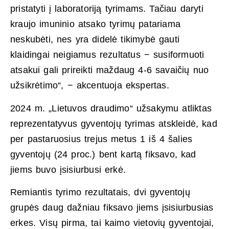
pristatyti į laboratoriją tyrimams. Tačiau daryti
kraujo imuninio atsako tyrimų patariama
neskubėti, nes yra didelė tikimybė gauti
klaidingai neigiamus rezultatus − susiformuoti
atsakui gali prireikti maždaug 4-6 savaičių nuo
užsikrėtimo“, − akcentuoja ekspertas.
2024 m. „Lietuvos draudimo“ užsakymu atliktas
reprezentatyvus gyventojų tyrimas atskleidė, kad
per pastaruosius trejus metus 1 iš 4 šalies
gyventojų (24 proc.) bent kartą fiksavo, kad
jiems buvo įsisiurbusi erkė.
Remiantis tyrimo rezultatais, dvi gyventojų
grupės daug dažniau fiksavo jiems įsisiurbusias
erkes. Visų pirma, tai kaimo vietovių gyventojai,