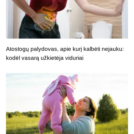
Atostogų palydovas, apie kurį kalbėti nejauku:
kodėl vasarą užkietėja viduriai