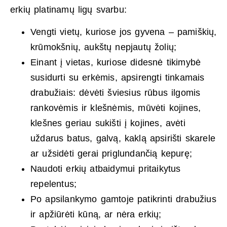
erkių platinamų ligų svarbu:
Vengti vietų, kuriose jos gyvena – pamiškių,
krūmokšnių, aukštų nepjautų žolių;
Einant į vietas, kuriose didesnė tikimybė
susidurti su erkėmis, apsirengti tinkamais
drabužiais: dėvėti šviesius rūbus ilgomis
rankovėmis ir klešnėmis, mūvėti kojines,
klešnes geriau sukišti į kojines, avėti
uždarus batus, galvą, kaklą apsirišti skarele
ar užsidėti gerai priglundančią kepurę;
Naudoti erkių atbaidymui pritaikytus
repelentus;
Po apsilankymo gamtoje patikrinti drabužius
ir apžiūrėti kūną, ar nėra erkių;