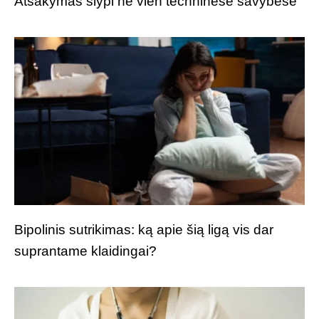
Atsakymas slypi ne vien techninėse savybėse
Bipolinis sutrikimas: ką apie šią ligą vis dar
suprantame klaidingai?