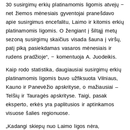
30 susirgimų erkių platinamomis ligomis atvejų −
net žiemos mėnesiais gyventojai pranešdavo
apie susirgimus encefalitu, Laimo ir kitomis erkių
platinamomis ligomis. O žengiant į šiltąjį metų
sezoną susirgimų skaičius visada šauna į viršų,
patį piką pasiekdamas vasaros mėnesiais ir
rudens pradžioje“, − komentuoja A. Juodeikis.
Kaip rodo statistika, daugiausiai susirgimų erkių
platinamomis ligomis buvo užfiksuota Vilniaus,
Kauno ir Panevėžio apskrityse, o mažiausiai –
Telšių ir Tauragės apskrityse. Taigi, pasak
eksperto, erkės yra paplitusios ir aptinkamos
visuose šalies regionuose.
„Kadangi skiepų nuo Laimo ligos nėra,