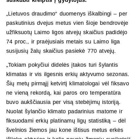
„Lietuvos draudimo“ duomenys iškalbingi – per
paskutinius dvejus metus vien šioje bendrovėje
užfiksuotų Laimo ligos atvejų skaičius padidėjo
74 proc., ir praėjusiais metais su Laimo liga
susijusių žalų skaičius pasiekė 770 atvejų.
„Tokiam pokyčiui didelės įtakos turi šylantis
klimatas ir vis ilgesnis erkių aktyvumo sezonas.
Šių metų pirmąjį ketvirtį klimatologai vėl fiksavo
ne vieną rekordą, kai paros oro temperatūra
buvo aukščiausia per visą stebėjimų istoriją.
Nuolat šylančio klimato padarinius matome ir
fiksuodami erkių platinamų ligų statistiką – dėl
švelnios žiemos jau kone ištisus metus erkės