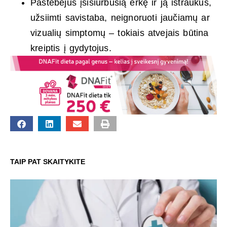
Pastebėjus įsisiurbusią erkę ir ją ištraukus,
užsiimti savistaba, neignoruoti jaučiamų ar
vizualių simptomų – tokiais atvejais būtina
kreiptis į gydytojus.
TAIP PAT SKAITYKITE