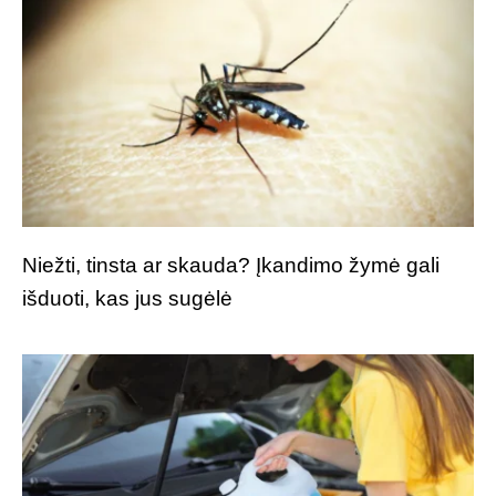
Niežti, tinsta ar skauda? Įkandimo žymė gali
išduoti, kas jus sugėlė