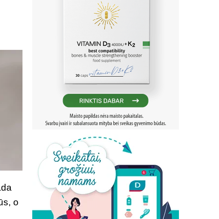
ada
ūs, o