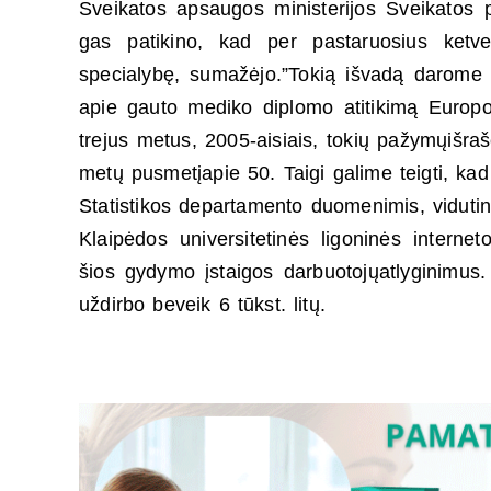
Sveikatos apsaugos ministerijos Sveikatos p
gas patikino, kad per pastaruosius ketve
specialybę, sumažėjo.”Tokią išvadą darome įv
apie gauto mediko diplomo atitikimą Europo
trejus metus, 2005-aisiais, tokių pažymųišra
metų pusmetįapie 50. Taigi galime teigti, k
Statistikos departamento duomenimis, vidutini
Klaipėdos universitetinės ligoninės internet
šios gydymo įstaigos darbuotojųatlyginimus. 
uždirbo beveik 6 tūkst. litų.