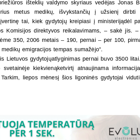
riežiūros išteklių valdymo skyriaus vedėjas Jonas Ba
rius metus medikų, išvykstančių į užsienį dirbti 
ertinę tai, kiek gydytojų kreipiasi į ministerijądėl 
s Komisijos direktyvos reikalavimams, – sakė jis. –
šėme 350, 2006 metais – 190, pernai – per 100, pirmą
ad medikų emigracijos tempas sumažėjo”.
s Lietuvos gydytojųatlyginimas pernai buvo 3500 litai
o svetainėje kiekvienąketvirtį atnaujinama informacij
Tarkim, liepos mėnesį šios ligoninės gydytojai viduti