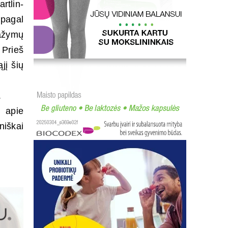
rtlin-
pagal
pažymų
 Prieš
jį šių
.
a apie
niškai