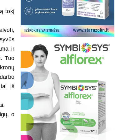
ą tokį
lvoti,
nsyvūs
ama ir
s. Tuo
 kronų
 darbo
tai iš
i.
igų, o