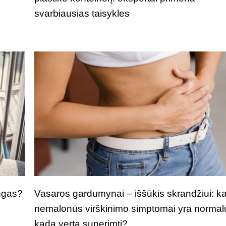
svarbiausias taisykles
ngas?
Vasaros gardumynai – iššūkis skrandžiui: k
nemalonūs virškinimo simptomai yra normal
kada verta sunerimti?