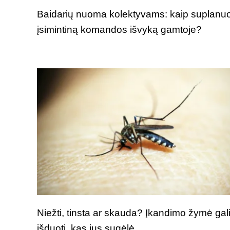
Baidarių nuoma kolektyvams: kaip suplanuo
įsimintiną komandos išvyką gamtoje?
Niežti, tinsta ar skauda? Įkandimo žymė gal
išduoti, kas jus sugėlė