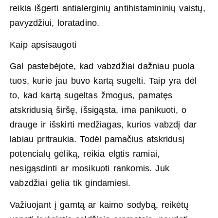
reikia išgerti antialerginių antihistamininių vaistų,
pavyzdžiui, loratadino.
Kaip apsisaugoti
Gal pastebėjote, kad vabzdžiai dažniau puola
tuos, kurie jau buvo kartą sugelti. Taip yra dėl
to, kad kartą sugeltas žmogus, pamatęs
atskridusią širšę, išsigąsta, ima panikuoti, o
drauge ir išskirti medžiagas, kurios vabzdį dar
labiau pritraukia. Todėl pamačius atskridusį
potencialų gėliką, reikia elgtis ramiai,
nesigąsdinti ar mosikuoti rankomis. Juk
vabzdžiai gelia tik gindamiesi.
Važiuojant į gamtą ar kaimo sodybą, reikėtų