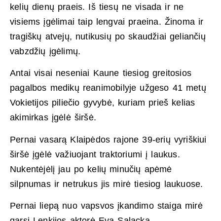
kelių dienų praeis. Iš tiesų ne visada ir ne
visiems įgėlimai taip lengvai praeina. Žinoma ir
tragiškų atvejų, nutikusių po skaudžiai geliančių
vabzdžių įgėlimų.
Antai visai neseniai Kaune tiesiog greitosios
pagalbos medikų reanimobilyje užgeso 41 metų
Vokietijos piliečio gyvybė, kuriam prieš kelias
akimirkas įgėlė širšė.
Pernai vasarą Klaipėdos rajone 39-erių vyriškiui
širšė įgėlė važiuojant traktoriumi į laukus.
Nukentėjėlį jau po kelių minučių apėmė
silpnumas ir netrukus jis mirė tiesiog laukuose.
Pernai liepą nuo vapsvos įkandimo staiga mirė
garsi Lenkijos aktorė Eva Salacka.