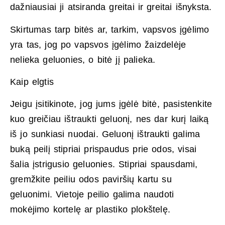
dažniausiai ji atsiranda greitai ir greitai išnyksta.
Skirtumas tarp bitės ar, tarkim, vapsvos įgėlimo
yra tas, jog po vapsvos įgėlimo žaizdelėje
nelieka geluonies, o bitė jį palieka.
Kaip elgtis
Jeigu įsitikinote, jog jums įgėlė bitė, pasistenkite
kuo greičiau ištraukti geluonį, nes dar kurį laiką
iš jo sunkiasi nuodai. Geluonį ištraukti galima
buką peilį stipriai prispaudus prie odos, visai
šalia įstrigusio geluonies. Stipriai spausdami,
gremžkite peiliu odos paviršių kartu su
geluonimi. Vietoje peilio galima naudoti
mokėjimo kortelę ar plastiko plokštelę.