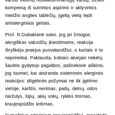
vartoti vietinių nuskausminamųjų vaistų, uždėti
kompresą iš sutrintos aspirino ir aktyvintos
medžio anglies tablečių, įgeltą vietą tepti
antialerginiais geliais.
Prof. R.Dubakienė sako, jog jei žmogus
alergiškas vabzdžių įkandimams, reakcija
išryškėja praėjus pusvalandžiui, o kartais ir to
neprireikia. Paklausta, kokiais atvejais reikėtų
šauktis gydytojo pagalbos, pašnekovė aiškino,
jog tuomet, kai atsiranda sisteminės alerginės
reakcijos: dilgėlinės požymiai ne tik įgėlimo
vietoje, karštis, nerimas, padų, delnų, odos
niežulys, lūpų, akių vokų, ryklės tinimas,
kraujospūdžio kritimas.