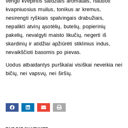
vengti kvėpintis saldžiais aromatais, naudoti
kvapniuosius muilus, tonikus ar kremus,
nesirengti ryškiais spalvingais drabužiais,
nepalikti atvirų ąsotėlių, butelių, popierinių
pakelių, nevalgyti maisto likučių, negerti iš
skardinių ir atidžiai apžiūrėti stiklinius indus,
nevaikščioti basomis po pievas.
Uodus atbaidantys purškalai visiškai neveikia nei
bičių, nei vapsvų, nei širšių.