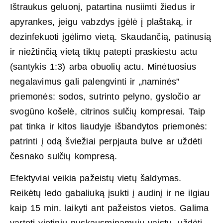
Ištraukus geluonį, patartina nusiimti žiedus ir
apyrankes, jeigu vabzdys įgėlė į plaštaką, ir
dezinfekuoti įgėlimo vietą. Skaudančią, patinusią
ir niežtinčią vietą tiktų patepti praskiestu actu
(santykis 1:3) arba obuolių actu. Minėtuosius
negalavimus gali palengvinti ir „naminės”
priemonės: sodos, sutrinto pelyno, gysločio ar
svogūno košelė, citrinos sulčių kompresai. Taip
pat tinka ir kitos liaudyje išbandytos priemonės:
patrinti į odą šviežiai perpjauta bulve ar uždėti
česnako sulčių kompresą.
Efektyviai veikia pažeistų vietų šaldymas.
Reikėtų ledo gabaliuką įsukti į audinį ir ne ilgiau
kaip 15 min. laikyti ant pažeistos vietos. Galima