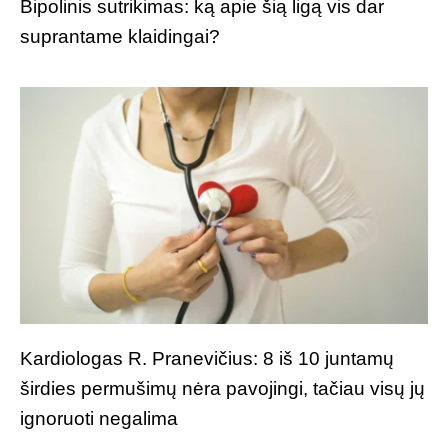
Bipolinis sutrikimas: ką apie šią ligą vis dar
suprantame klaidingai?
Kardiologas R. Pranevičius: 8 iš 10 juntamų
širdies permušimų nėra pavojingi, tačiau visų jų
ignoruoti negalima