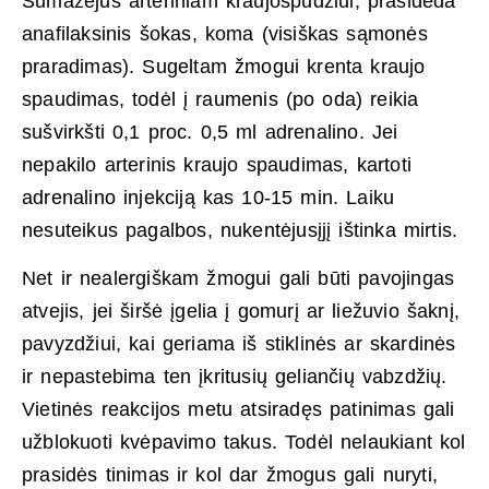
Sumažėjus arteriniam kraujospūdžiui, prasideda
anafilaksinis šokas, koma (visiškas sąmonės
praradimas). Sugeltam žmogui krenta kraujo
spaudimas, todėl į raumenis (po oda) reikia
sušvirkšti 0,1 proc. 0,5 ml adrenalino. Jei
nepakilo arterinis kraujo spaudimas, kartoti
adrenalino injekciją kas 10-15 min. Laiku
nesuteikus pagalbos, nukentėjusįjį ištinka mirtis.
Net ir nealergiškam žmogui gali būti pavojingas
atvejis, jei širšė įgelia į gomurį ar liežuvio šaknį,
pavyzdžiui, kai geriama iš stiklinės ar skardinės
ir nepastebima ten įkritusių geliančių vabzdžių.
Vietinės reakcijos metu atsiradęs patinimas gali
užblokuoti kvėpavimo takus. Todėl nelaukiant kol
prasidės tinimas ir kol dar žmogus gali nuryti,