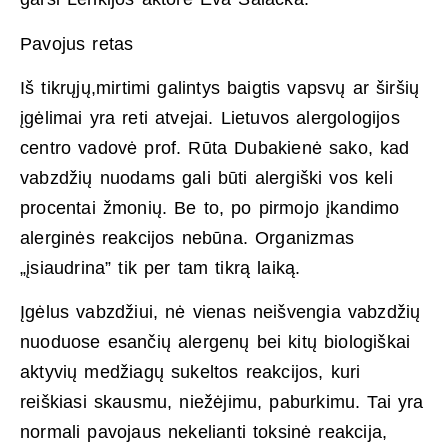
Pavojus retas
Iš tikrųjų,mirtimi galintys baigtis vapsvų ar širšių
įgėlimai yra reti atvejai. Lietuvos alergologijos
centro vadovė prof. Rūta Dubakienė sako, kad
vabzdžių nuodams gali būti alergiški vos keli
procentai žmonių. Be to, po pirmojo įkandimo
alerginės reakcijos nebūna. Organizmas
„įsiaudrina” tik per tam tikrą laiką.
Įgėlus vabzdžiui, nė vienas neišvengia vabzdžių
nuoduose esančių alergenų bei kitų biologiškai
aktyvių medžiagų sukeltos reakcijos, kuri
reiškiasi skausmu, niežėjimu, paburkimu. Tai yra
normali pavojaus nekelianti toksinė reakcija,