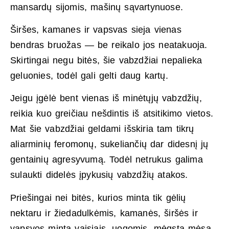
mansardų sijomis, mašinų sąvartynuose.
Širšes, kamanes ir vapsvas sieja vienas
bendras bruožas — be reikalo jos neatakuoja.
Skirtingai negu bitės, šie vabzdžiai nepalieka
geluonies, todėl gali gelti daug kartų.
Jeigu įgėlė bent vienas iš minėtųjų vabzdžių,
reikia kuo greičiau nešdintis iš atsitikimo vietos.
Mat šie vabzdžiai geldami išskiria tam tikrų
aliarminių feromonų, sukeliančių dar didesnį jų
gentainių agresyvumą. Todėl netrukus galima
sulaukti didelės įpykusių vabzdžių atakos.
Priešingai nei bitės, kurios minta tik gėlių
nektaru ir žiedadulkėmis, kamanės, širšės ir
vapsvos minta vaisiais, uogomis, mėgsta mėsą