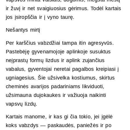
ir žuvį ir net svaigiuosius gėrimus. Todėl kartais
jos įsiropščia ir į vyno taurę.
Nešantys mirtį
Per karščius vabzdžiai tampa itin agresyvūs.
Pastebėję gyvenamojoje aplinkoje susuktus
neįprastų formų lizdus ir aplink zujančius
vabalus, gyventojai neretai pagalbos kreipiasi į
ugniagesius. Šie užsivelka kostiumus, skirtus
cheminės avarijos padariniams likviduoti,
užsimauna dujokaukes ir važiuoja naikinti
vapsvų lizdų.
Kartais manome, ir kas gi čia tokio, jei įgėlė
koks vabzdys — paskaudės, paniežės ir po