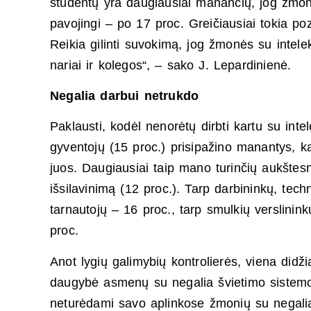
studentų yra daugiausiai manančių, jog žmonė
pavojingi – po 17 proc. Greičiausiai tokia poz
Reikia gilinti suvokimą, jog žmonės su intele
nariai ir kolegos“, – sako J. Lepardinienė.
Negalia darbui netrukdo
Paklausti, kodėl nenorėtų dirbti kartu su inte
gyventojų (15 proc.) prisipažino manantys, kad
juos. Daugiausiai taip mano turinčių aukštesnį
išsilavinimą (12 proc.). Tarp darbininkų, techn
tarnautojų – 16 proc., tarp smulkių verslinink
proc.
Anot lygių galimybių kontrolierės, viena didž
daugybė asmenų su negalia švietimo sistemoje
neturėdami savo aplinkose žmonių su negalia 