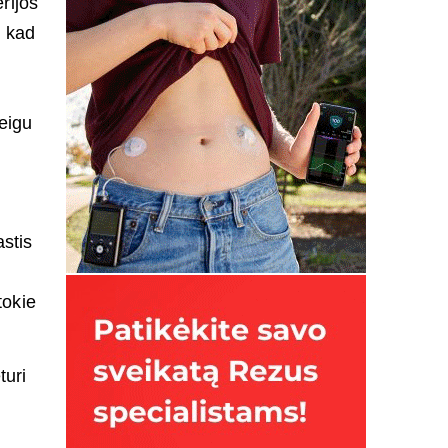
rijos
, kad
eigu
stis
tokie
turi