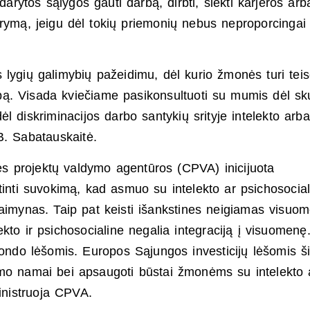
rytos sąlygos gauti darbą, dirbti, siekti karjeros arb
rymą, jeigu dėl tokių priemonių nebus neproporcingai
 lygių galimybių pažeidimu, dėl kurio žmonės turi tei
rnybą. Visada kviečiame pasikonsultuoti su mumis dėl s
l diskriminacijos darbo santykių srityje intelekto arba
B. Sabatauskaitė.
nės projektų valdymo agentūros (CPVA) inicijuota
inti suvokimą, kad asmuo su intelekto ar psichosocial
kaimynas. Taip pat keisti išankstines neigiamas visuo
kto ir psichosocialine negalia integraciją į visuomenę
ondo lėšomis. Europos Sąjungos investicijų lėšomis š
imo namai bei apsaugoti būstai žmonėms su intelekto 
inistruoja CPVA.