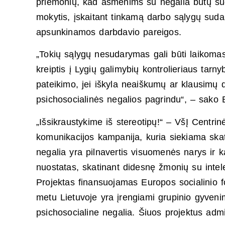
priemonių, kad asmenims su negalia būtų suda
mokytis, įskaitant tinkamą darbo sąlygų suda
apsunkinamos darbdavio pareigos.
„Tokių sąlygų nesudarymas gali būti laikomas
kreiptis į Lygių galimybių kontrolieriaus ta
pateikimo, jei iškyla neaiškumų ar klausimų dė
psichosocialinės negalios pagrindu“, – sako 
„Išsikraustykime iš stereotipų!“ – VšĮ Centri
komunikacijos kampanija, kuria siekiama skat
negalia yra pilnavertis visuomenės narys ir 
nuostatas, skatinant didesnę žmonių su intele
Projektas finansuojamas Europos socialinio f
metu Lietuvoje yra įrengiami grupinio gyven
psichosocialine negalia. Šiuos projektus adm