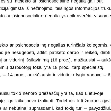
s su intelekto ar psichosocialine negalia gali būti
icija gimsta iš nežinojimo, teisingos informacijos trūk
kto ar psichosocialine negalia yra pilnaverčiai visuom
lekto ar psichosocialinę negalias turinčiais kolegomis, 
 jie nesugebėtų atlikti patikėto darbo ir reikėtų dirbti
 ar vidurinį išsilavinimą (16 proc.), mažiausiai – aukšt
inių darbuotojų tokių yra 18 proc., tarp specialistų,
ų – 14 proc., aukščiausio ir vidutinio lygio vadovų – 6
iausių tokio nenoro priežasčių yra ta, kad Lietuvoje
 ilgą laiką buvo izoliuoti. Todėl visi kiti žmonės gyv
ar nebūtinai suprasdami, kad tokių turi – pavyzdžiui