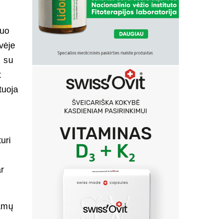
nuo
vėje
s su
t
tuoja
uri
ar
kamų