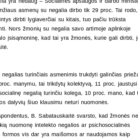
ia yra nedaug – Socialinės apsaugos ir darbo ministe
žiaus asmenų su negalia dirbo tik 29 proc. Tai rodo
s dirbti lygiaverčiai su kitais, tuo pačiu trūksta
inti. Nors žmonių su negalia savo artimoje aplinkoje
 įsisąmoninę, kad tai yra žmonės, kurie gali dirbti, j
itė.
negalias turinčiais asmenimis trukdyti galinčias prieža
roc. manymu, tai trikdytų kolektyvą, 11 proc. jaustųsi
ocialinę negalią turinčiu kolega, 10 proc. mano, kad 
os dalyvių šiuo klausimu neturi nuomonės.
spondentus, B. Sabatauskaitė svarsto, kad žmonės ne
škią nuomonę intelekto negalios ar psichosocialinės
ios formos vis dar yra maišomos ar naudojamos kaip