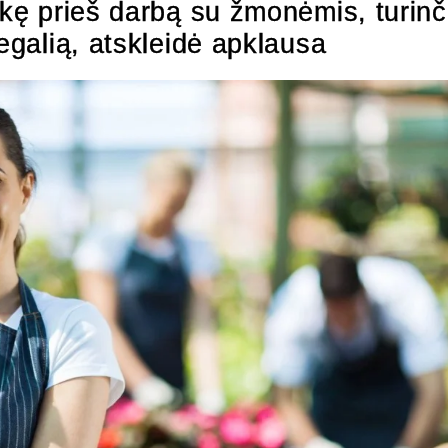
ikę prieš darbą su žmonėmis, turinč
negalią, atskleidė apklausa