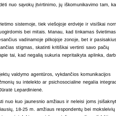
radėti nuo sąvokų įtvirtinimo, jų iškomunikavimo tam, k
ietimo sistemoje, tiek viešojoje erdvėje ir visiškai nor
uogirdomis bei mitais. Manau, kad tinkamas švietimas
esančius vadinamoje pilkojoje zonoje, bet ir pasisakiu
nčias stigmas, skatinti kritiškai vertinti savo pačių
pie tai, kad negalią sukuria nepritaikyta aplinka, darb
ojektų valdymo agentūros, vykdančios komunikacijos
žmonių su intelekto ar psichosocialine negalia integrac
Jūratė Lepardinienė.
i nuo kuo jaunesnio amžiaus ir neleisi joms įsišaknyt
niausių, 18-25 m. amžiaus respondentų bei moksleivių 