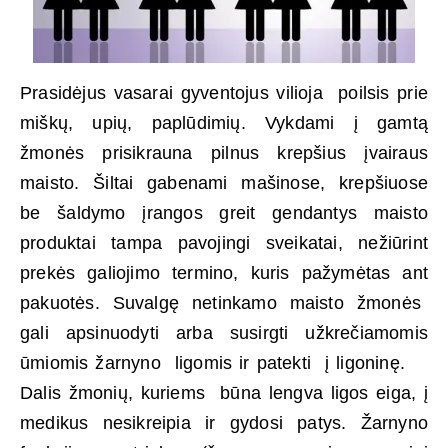
Prasidėjus vasarai gyventojus vilioja poilsis prie
miškų, upių, paplūdimių. Vykdami į gamtą
žmonės prisikrauna pilnus krepšius įvairaus
maisto. Šiltai gabenami mašinose, krepšiuose
be šaldymo įrangos greit gendantys maisto
produktai tampa pavojingi sveikatai, nežiūrint
prekės galiojimo termino, kuris pažymėtas ant
pakuotės. Suvalgę netinkamo maisto žmonės
gali apsinuodyti arba susirgti užkrečiamomis
ūmiomis žarnyno ligomis ir patekti į ligoninę.
Dalis žmonių, kuriems būna lengva ligos eiga, į
medikus nesikreipia ir gydosi patys. Žarnyno