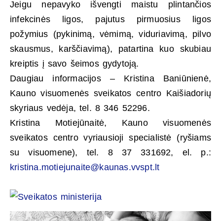
Jeigu nepavyko išvengti maistu plintančios
infekcinės ligos, pajutus pirmuosius ligos
požymius (pykinimą, vėmimą, viduriavimą, pilvo
skausmus, karščiavimą), patartina kuo skubiau
kreiptis į savo šeimos gydytoją.
Daugiau informacijos – Kristina Baniūnienė,
Kauno visuomenės sveikatos centro Kaišiadorių
skyriaus vedėja, tel. 8 346 52296.
Kristina Motiejūnaitė, Kauno visuomenės
sveikatos centro vyriausioji specialistė (ryšiams
su visuomene), tel. 8 37 331692, el. p.:
kristina.motiejunaite@kaunas.vvspt.lt