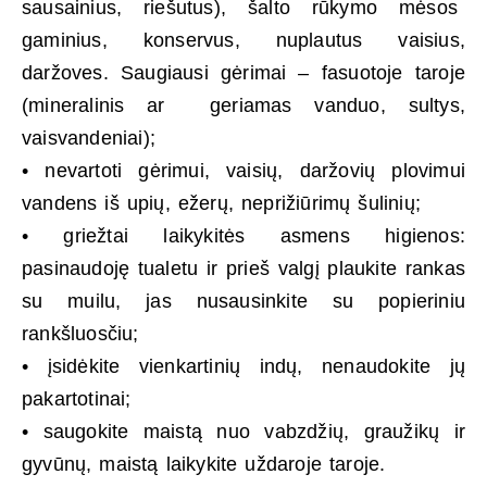
sausainius, riešutus), šalto rūkymo mėsos
gaminius, konservus, nuplautus vaisius,
daržoves. Saugiausi gėrimai – fasuotoje taroje
(mineralinis ar geriamas vanduo, sultys,
vaisvandeniai);
• nevartoti gėrimui, vaisių, daržovių plovimui
vandens iš upių, ežerų, neprižiūrimų šulinių;
• griežtai laikykitės asmens higienos:
pasinaudoję tualetu ir prieš valgį plaukite rankas
su muilu, jas nusausinkite su popieriniu
rankšluosčiu;
• įsidėkite vienkartinių indų, nenaudokite jų
pakartotinai;
• saugokite maistą nuo vabzdžių, graužikų ir
gyvūnų, maistą laikykite uždaroje taroje.