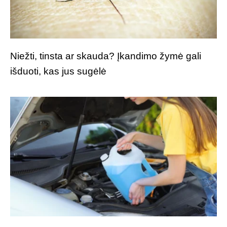
Niežti, tinsta ar skauda? Įkandimo žymė gali
išduoti, kas jus sugėlė