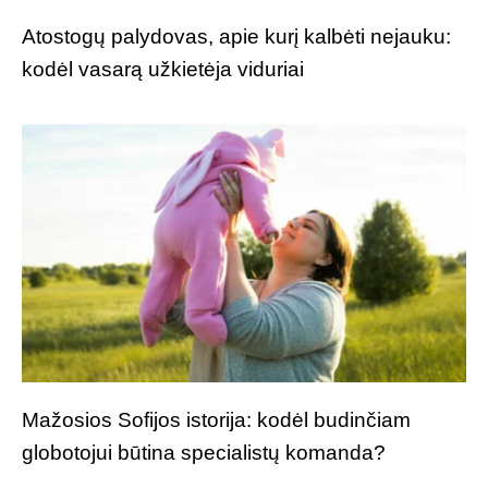
Atostogų palydovas, apie kurį kalbėti nejauku:
kodėl vasarą užkietėja viduriai
Mažosios Sofijos istorija: kodėl budinčiam
globotojui būtina specialistų komanda?