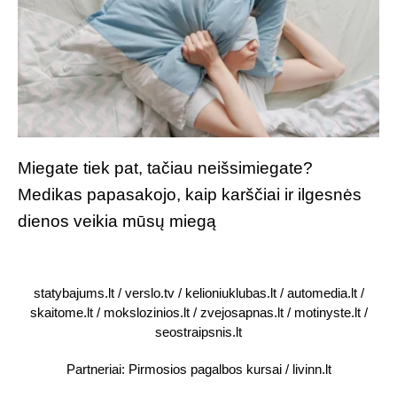
Miegate tiek pat, tačiau neišsimiegate?
Medikas papasakojo, kaip karščiai ir ilgesnės
dienos veikia mūsų miegą
statybajums.lt
/
verslo.tv
/
kelioniuklubas.lt
/
automedia.lt
/
skaitome.lt
/
mokslozinios.lt
/
zvejosapnas.lt
/
motinyste.lt
/
seostraipsnis.lt
Partneriai:
Pirmosios pagalbos kursai
/
livinn.lt