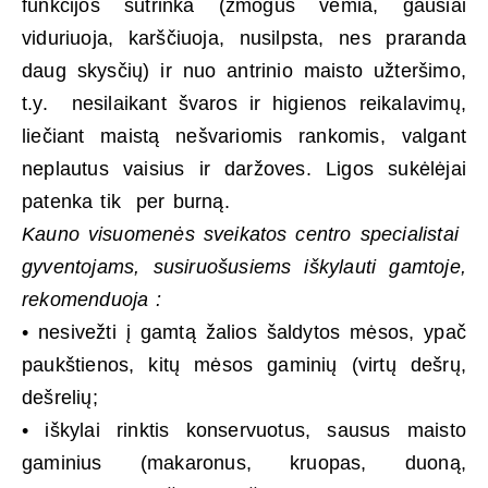
funkcijos sutrinka (žmogus vemia, gausiai
viduriuoja, karščiuoja, nusilpsta, nes praranda
daug skysčių) ir nuo antrinio maisto užteršimo,
t.y. nesilaikant švaros ir higienos reikalavimų,
liečiant maistą nešvariomis rankomis, valgant
neplautus vaisius ir daržoves. Ligos sukėlėjai
patenka tik per burną.
Kauno visuomenės sveikatos centro specialistai
gyventojams, susiruošusiems iškylauti gamtoje,
rekomenduoja :
• nesivežti į gamtą žalios šaldytos mėsos, ypač
paukštienos, kitų mėsos gaminių (virtų dešrų,
dešrelių;
• iškylai rinktis konservuotus, sausus maisto
gaminius (makaronus, kruopas, duoną,