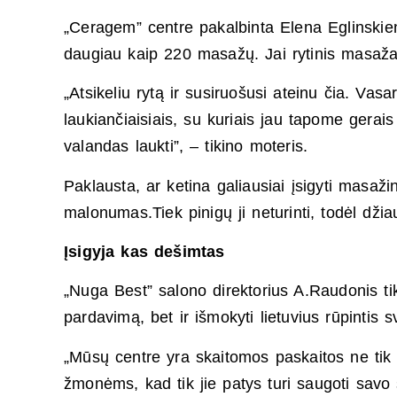
„Ceragem” centre pakalbinta Elena Eglinskien
daugiau kaip 220 masažų. Jai rytinis masažas
„Atsikeliu rytą ir susiruošusi ateinu čia. Vasa
laukiančiaisiais, su kuriais jau tapome gerai
valandas laukti”, – tikino moteris.
Paklausta, ar ketina galiausiai įsigyti masaž
malonumas.Tiek pinigų ji neturinti, todėl d
Įsigyja kas dešimtas
„Nuga Best” salono direktorius A.Raudonis t
pardavimą, bet ir išmokyti lietuvius rūpintis s
„Mūsų centre yra skaitomos paskaitos ne tik a
žmonėms, kad tik jie patys turi saugoti sav