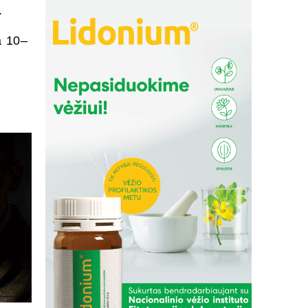
.
a 10–