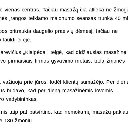
e vienas centras. Tačiau masažą čia atlieka ne žmog
žinės įrangos teikiamo malonumo seansas trunka 40 mi
s pritraukia daugelio praeivių dėmesį, tačiau ne
laukti eilėje.
revičius „Klaipėdai” teigė, kad didžiausias masažinę
buvo pirmaisiais firmos gyvavimo metais, tada žmonės
važiuoja prie jūros, todėl klientų sumažėjo. Per dien
etus būdavo, kad per dieną masažinėmis lovomis
ro vadybininkas.
onis taip pat patvirtino, kad nemokamų masažų pakla
ie 180 žmonių.