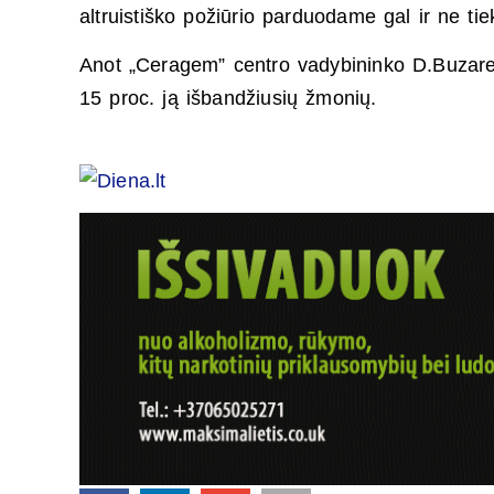
altruistiško požiūrio parduodame gal ir ne 
Anot „Ceragem” centro vadybininko D.Buzarev
15 proc. ją išbandžiusių žmonių.