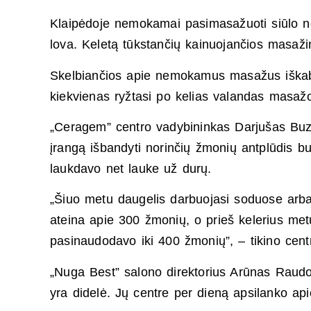
Klaipėdoje nemokamai pasimasažuoti siūlo n
lova. Keletą tūkstančių kainuojančios masa
Skelbiančios apie nemokamus masažus iškabo
kiekvienas ryžtasi po kelias valandas masažo 
„Ceragem” centro vadybininkas Darjušas Buza
įrangą išbandyti norinčių žmonių antplūdis 
laukdavo net lauke už durų.
„Šiuo metu daugelis darbuojasi soduose arba 
ateina apie 300 žmonių, o prieš kelerius m
pasinaudodavo iki 400 žmonių”, – tikino cent
„Nuga Best” salono direktorius Arūnas Raud
yra didelė. Jų centre per dieną apsilanko ap