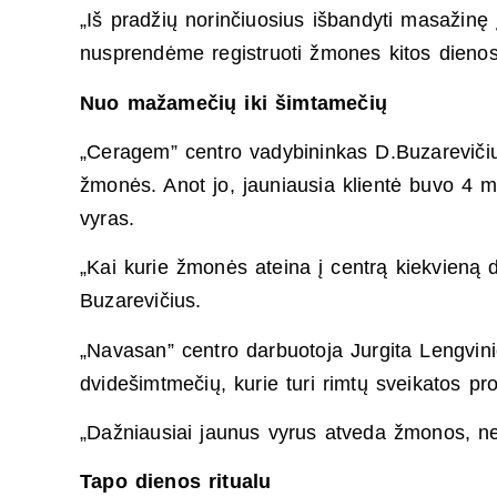
„Iš pradžių norinčiuosius išbandyti masažinę
nusprendėme registruoti žmones kitos dieno
Nuo mažamečių iki šimtamečių
„Ceragem” centro vadybininkas D.Buzarevičiu
žmonės. Anot jo, jauniausia klientė buvo 4 m
vyras.
„Kai kurie žmonės ateina į centrą kiekvieną d
Buzarevičius.
„Navasan” centro darbuotoja Jurgita Lengvini
dvidešimtmečių, kurie turi rimtų sveikatos pr
„Dažniausiai jaunus vyrus atveda žmonos, nes
Tapo dienos ritualu