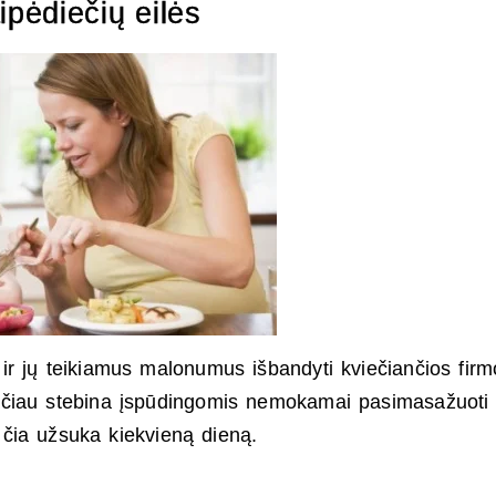
pėdiečių eilės
ir jų teikiamus malonumus išbandyti kviečiančios firm
, tačiau stebina įspūdingomis nemokamai pasimasažuoti
 čia užsuka kiekvieną dieną.