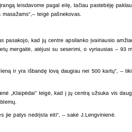
 įrangą leisdavome pagal eilę, tačiau pastebėję pakla
s masažams”,– teigė pašnekovas.
s pasakojo, kad jų centre apsilanko įvairiausio amžia
etų mergaitė, atėjusi su seserimi, o vyriausias – 93 
ieną ir yra išbandę lovą daugiau nei 500 kartų”, – tik
enė „Klaipėdai” teigė, kad į jų centrą užsuka vis daug
oblemų.
 jie patys nedrįsta eiti”, – sakė J.Lengvinienė.