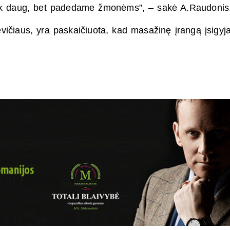
tiek daug, bet padedame žmonėms”, – sakė A.Raudonis
ičiaus, yra paskaičiuota, kad masažinę įrangą įsigyj