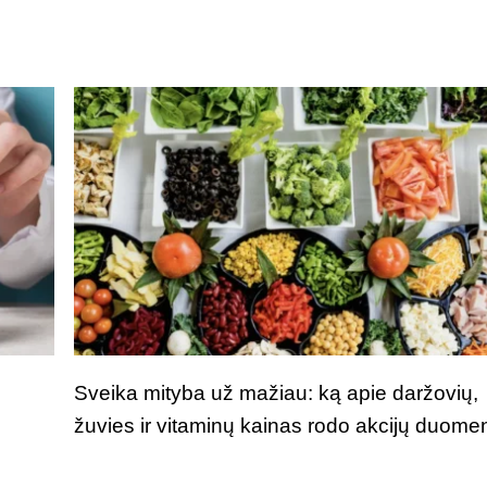
Sveika mityba už mažiau: ką apie daržovių,
žuvies ir vitaminų kainas rodo akcijų duome