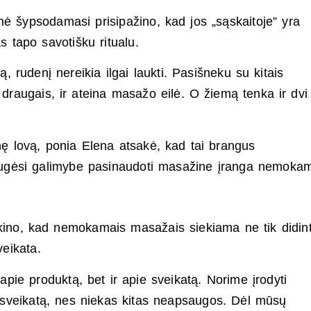
ė šypsodamasi prisipažino, kad jos „sąskaitoje” yra
 tapo savotišku ritualu.
rą, rudenį nereikia ilgai laukti. Pasišneku su kitais
s draugais, ir ateina masažo eilė. O žiemą tenka ir dvi
inę lovą, ponia Elena atsakė, kad tai brangus
žiaugėsi galimybe pasinaudoti masažine įranga nemokam
ikino, kad nemokamais masažais siekiama ne tik didint
veikata.
pie produktą, bet ir apie sveikatą. Norime įrodyti
o sveikatą, nes niekas kitas neapsaugos. Dėl mūsų