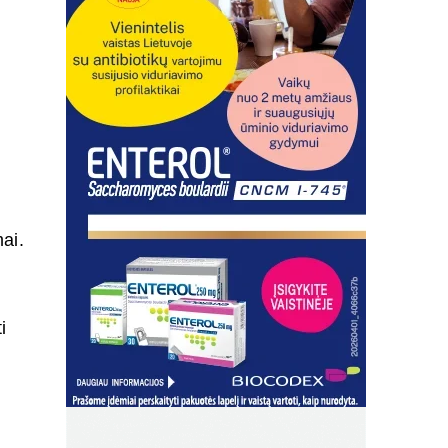
ai.
i