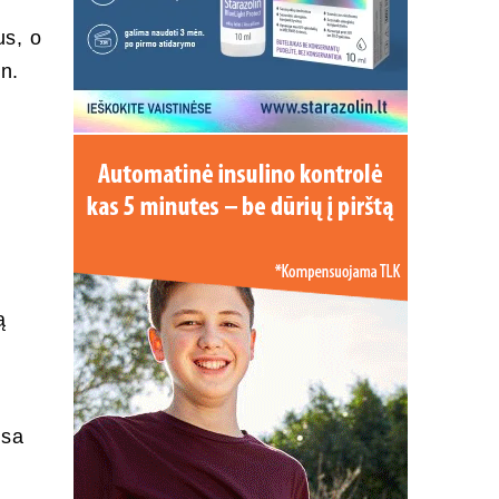
us, o
n.
ą
usa