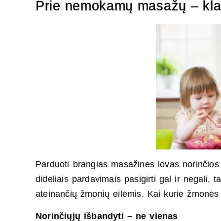
Prie nemokamų masažų – klai
Parduoti brangias masažines lovas norinčios 
dideliais pardavimais pasigirti gal ir negali
ateinančių žmonių eilėmis. Kai kurie žmonės
Norinčiųjų išbandyti – ne vienas