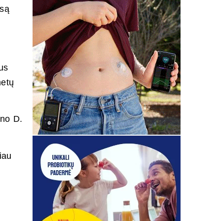
usą
us
metų
ino D.
iau