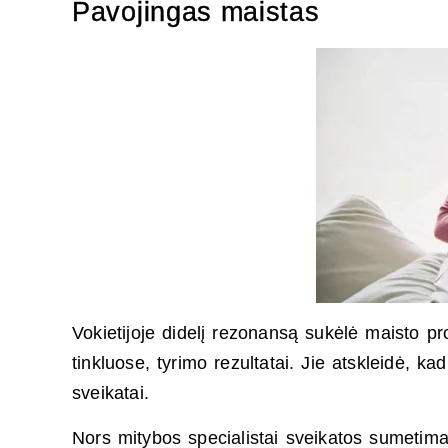
Pavojingas maistas
Vo­kie­ti­jo­je di­delį re­zo­nan­są sukėlė mais­to pr
tin­kluo­se, ty­ri­mo re­zul­ta­tai. Jie at­skleidė, k
svei­ka­tai.
Nors mi­ty­bos spe­cia­lis­tai svei­ka­tos su­me­ti­