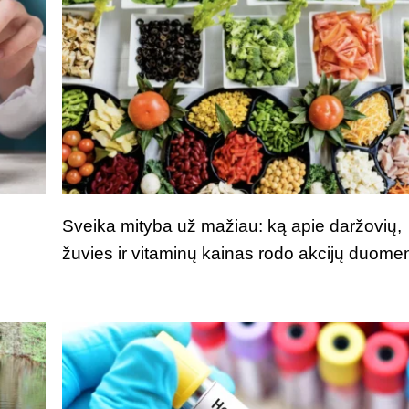
Sveika mityba už mažiau: ką apie daržovių,
žuvies ir vitaminų kainas rodo akcijų duome