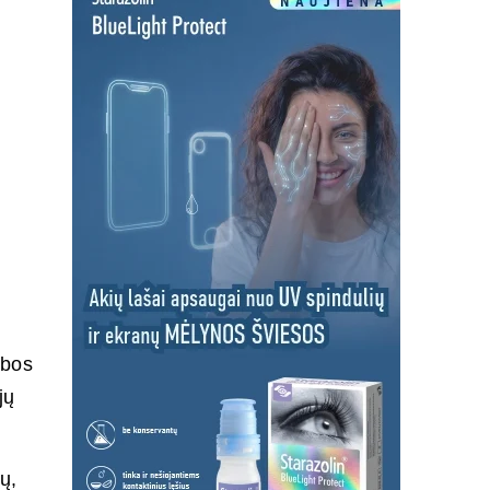
y­bos
jų
ių,