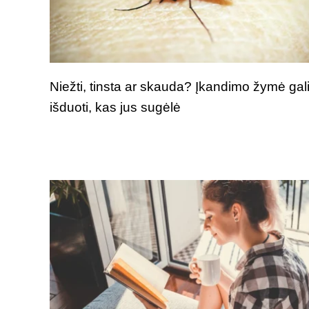
Niežti, tinsta ar skauda? Įkandimo žymė gal
išduoti, kas jus sugėlė