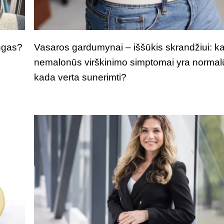
ngas?
Vasaros gardumynai – iššūkis skrandžiui: k
nemalonūs virškinimo simptomai yra normal
kada verta sunerimti?