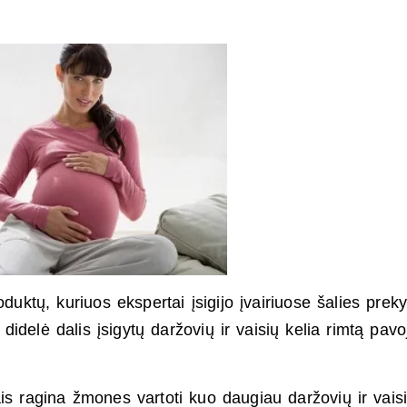
o­duktų, ku­riuos eks­per­tai įsi­gi­jo įvai­riuo­se šalies pre­k
ad di­delė da­lis įsi­gytų daržovių ir vai­sių ke­lia rim­tą pa­vo
mais ra­gi­na žmo­nes var­to­ti kuo dau­giau daržovių ir vai­s