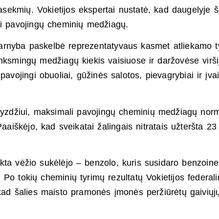
­sek­mių. Vo­kie­ti­jos eks­per­tai nu­statė, kad dau­ge­ly­je š
ai pa­vo­jingų che­mi­nių medžiagų.
o tar­ny­ba pa­skelbė rep­re­zen­ta­ty­vaus kas­met at­lie­ka­mo t
 kenks­mingų medžiagų kie­kis vai­siuo­se ir daržovėse virši
a­vo­jin­gi obuo­liai, gūžinės sa­lo­tos, pie­va­grybiai ir įvai
pa­vyzdžiui, mak­si­ma­li pa­vo­jingų che­mi­nių medžiagų nor­
Pa­aiškėjo, kad svei­ka­tai žalin­gais nit­ra­tais užteršta 23
­ta vėžio sukėlėjo – ben­zo­lo, kuris su­si­da­ro ben­zoi­ne
Po to­kių che­mi­nių ty­rimų re­zul­tatų Vo­kie­ti­jos fe­de­ra­l
a­vo, kad šalies mais­to pra­monės įmonės peržiūrėtų gai­viųj