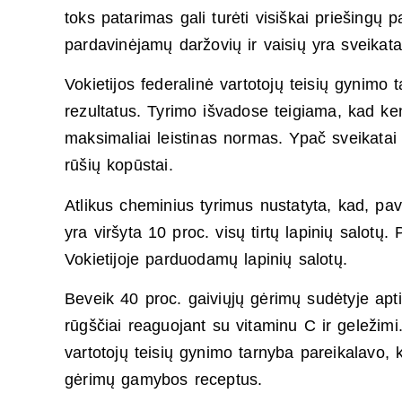
toks pa­ta­ri­mas ga­li turėti vi­siškai priešingų pa
par­da­vinėjamų daržovių ir vai­sių yra svei­ka­t
Vo­kie­ti­jos fe­de­ra­linė var­to­tojų tei­sių gy­ni­m
re­zul­ta­tus. Ty­ri­mo išva­do­se tei­gia­ma, kad
mak­si­ma­liai leis­ti­nas nor­mas. Ypač svei­ka­tai p
rūšių kop­ūstai.
At­li­kus che­mi­nius ty­ri­mus nu­sta­ty­ta, kad, 
yra viršyta 10 proc. visų tirtų la­pi­nių sa­lotų. 
Vo­kie­ti­jo­je par­duo­damų la­pi­nių sa­lotų.
Be­veik 40 proc. gaiviųjų gėrimų sudėty­je ap­tik
rūgščiai re­a­guo­jant su vi­ta­mi­nu C ir ge­ležimi. 
var­to­tojų tei­sių gy­ni­mo tar­ny­ba pa­rei­ka­l
gėrimų ga­my­bos re­cep­tus.