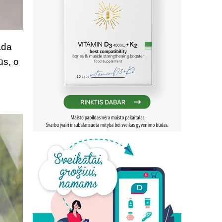
ada
ūs, o