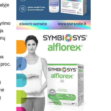
aly­je
y­ri­mo
ja
­rių
ma
 proc.
i
inė
ų