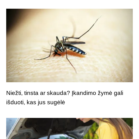
Niežti, tinsta ar skauda? Įkandimo žymė gali
išduoti, kas jus sugėlė