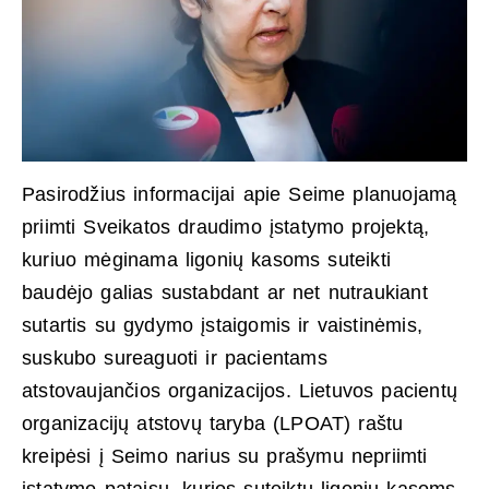
Pasirodžius informacijai apie Seime planuojamą
priimti Sveikatos draudimo įstatymo projektą,
kuriuo mėginama ligonių kasoms suteikti
baudėjo galias sustabdant ar net nutraukiant
sutartis su gydymo įstaigomis ir vaistinėmis,
suskubo sureaguoti ir pacientams
atstovaujančios organizacijos. Lietuvos pacientų
organizacijų atstovų taryba (LPOAT) raštu
kreipėsi į Seimo narius su prašymu nepriimti
įstatymo pataisų, kurios suteiktų ligonių kasoms