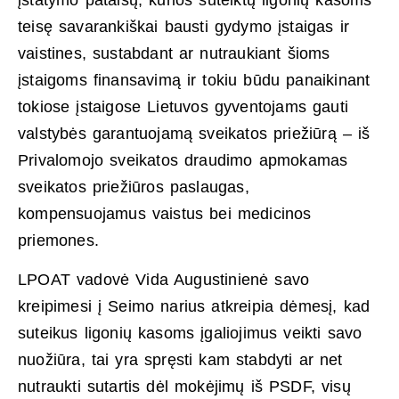
teisę savarankiškai bausti gydymo įstaigas ir
vaistines, sustabdant ar nutraukiant šioms
įstaigoms finansavimą ir tokiu būdu panaikinant
tokiose įstaigose Lietuvos gyventojams gauti
valstybės garantuojamą sveikatos priežiūrą – iš
Privalomojo sveikatos draudimo apmokamas
sveikatos priežiūros paslaugas,
kompensuojamus vaistus bei medicinos
priemones.
LPOAT vadovė Vida Augustinienė savo
kreipimesi į Seimo narius atkreipia dėmesį, kad
suteikus ligonių kasoms įgaliojimus veikti savo
nuožiūra, tai yra spręsti kam stabdyti ar net
nutraukti sutartis dėl mokėjimų iš PSDF, visų