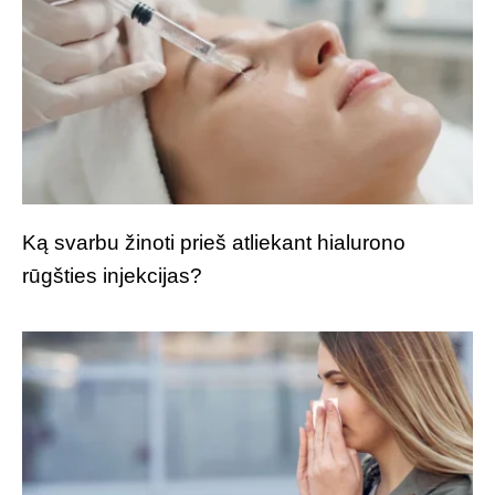
Ką svarbu žinoti prieš atliekant hialurono
rūgšties injekcijas?