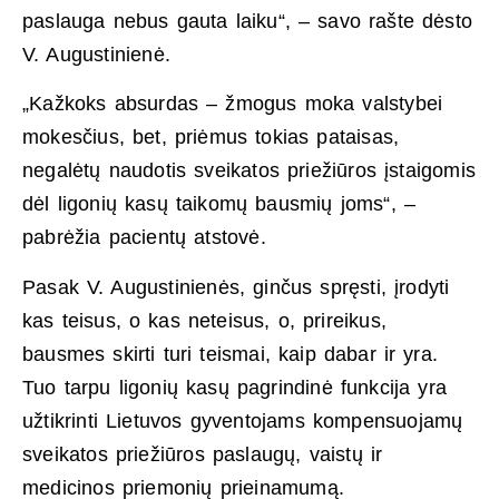
paslauga nebus gauta laiku“, – savo rašte dėsto
V. Augustinienė.
„Kažkoks absurdas – žmogus moka valstybei
mokesčius, bet, priėmus tokias pataisas,
negalėtų naudotis sveikatos priežiūros įstaigomis
dėl ligonių kasų taikomų bausmių joms“, –
pabrėžia pacientų atstovė.
Pasak V. Augustinienės, ginčus spręsti, įrodyti
kas teisus, o kas neteisus, o, prireikus,
bausmes skirti turi teismai, kaip dabar ir yra.
Tuo tarpu ligonių kasų pagrindinė funkcija yra
užtikrinti Lietuvos gyventojams kompensuojamų
sveikatos priežiūros paslaugų, vaistų ir
medicinos priemonių prieinamumą.