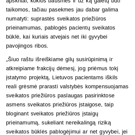
apskritai, kokios bausmės ir už ką galėtų būti
taikomos, tačiau pasekmes jau dabar galima
numatyti: suprastės sveikatos priežiūros
prieinamumas, pablogės pacientų sveikatos
būklė, kai kuriais atvejais net iki gyvybei
pavojingos ribos.
„Šiuo raštu išreiškiame gilų susirūpinimą ir
atkreipiame frakcijų dėmesį, jog priėmus tokį
įstatymo projektą, Lietuvos pacientams iškils
reali grėsmė prarasti valstybės kompensuojamas
sveikatos priežiūros paslaugas pasirinktose
asmens sveikatos priežiūros įstaigose, taip
bloginant sveikatos priežiūros įstaigų
prieinamumą, sukeliant nereikalingą riziką
sveikatos būklės pablogėjimui ar net gyvybei, jei