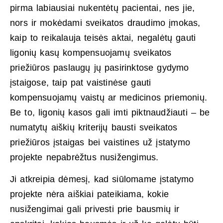
pirma labiausiai nukentėtų pacientai, nes jie,
nors ir mokėdami sveikatos draudimo įmokas,
kaip to reikalauja teisės aktai, negalėtų gauti
ligonių kasų kompensuojamų sveikatos
priežiūros paslaugų jų pasirinktose gydymo
įstaigose, taip pat vaistinėse gauti
kompensuojamų vaistų ar medicinos priemonių.
Be to, ligonių kasos gali imti piktnaudžiauti – be
numatytų aiškių kriterijų bausti sveikatos
priežiūros įstaigas bei vaistines už įstatymo
projekte nepabrėžtus nusižengimus.
Ji atkreipia dėmesį, kad siūlomame įstatymo
projekte nėra aiškiai pateikiama, kokie
nusižengimai gali privesti prie bausmių ir