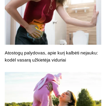
Atostogų palydovas, apie kurį kalbėti nejauku:
kodėl vasarą užkietėja viduriai