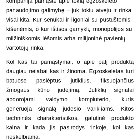
kompanija pamąstė apie tokią egzoskeleto
panaudojimo galimybę – juk tokiu atveju ir rinka
visai kita. Kur senukai ir ligoniai su pustuštėmis
kišenėmis, o kur ištisos gamyklų monopolijos su
milžiniškomis lėšomis arba milijoninė pavienių
vartotojų rinka.
Kol kas tai pamąstymai, o apie patį produktą
daugiau nelabai kas ir žinoma. Egzoskeletas turi
batuose paslėptus jutiklius, fiksuojančius
žmogaus kūno judėjimą. Jutiklių signalai
apdorojami valdymo kompiuterio, kuris
generuoja signalą judesio varikliams. Kitos
techninės charakteristikos, galutinė produkto
kaina ir kada jis pasirodys rinkoje, kol kas
neskelbiama.