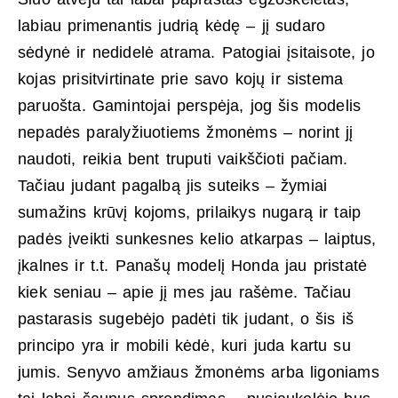
labiau primenantis judrią kėdę – jį sudaro
sėdynė ir nedidelė atrama. Patogiai įsitaisote, jo
kojas prisitvirtinate prie savo kojų ir sistema
paruošta. Gamintojai perspėja, jog šis modelis
nepadės paralyžiuotiems žmonėms – norint jį
naudoti, reikia bent truputi vaikščioti pačiam.
Tačiau judant pagalbą jis suteiks – žymiai
sumažins krūvį kojoms, prilaikys nugarą ir taip
padės įveikti sunkesnes kelio atkarpas – laiptus,
įkalnes ir t.t. Panašų modelį Honda jau pristatė
kiek seniau – apie jį mes jau rašėme. Tačiau
pastarasis sugebėjo padėti tik judant, o šis iš
principo yra ir mobili kėdė, kuri juda kartu su
jumis. Senyvo amžiaus žmonėms arba ligoniams