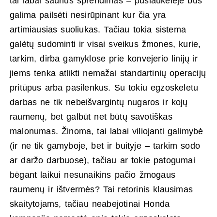
tai labai šaunus sprendimas – pusiaukelėje bus
galima pailsėti nesirūpinant kur čia yra
artimiausias suoliukas. Tačiau tokia sistema
galėtų sudominti ir visai sveikus žmones, kurie,
tarkim, dirba gamyklose prie konvejerio linijų ir
jiems tenka atlikti nemažai standartinių operacijų
pritūpus arba pasilenkus. Su tokiu egzoskeletu
darbas
ne tik nebeišvargintų nugaros ir kojų
raumenų, bet galbūt net būtų savotiškas
malonumas. Žinoma, tai labai viliojanti galimybė
(ir ne tik gamyboje, bet ir buityje – tarkim sodo
ar daržo darbuose), tačiau ar tokie patogumai
bėgant laikui nesunaikins pačio žmogaus
raumenų ir ištvermės? Tai retorinis klausimas
skaitytojams, tačiau neabejotinai Honda