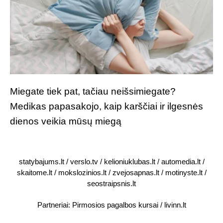
Miegate tiek pat, tačiau neišsimiegate?
Medikas papasakojo, kaip karščiai ir ilgesnės
dienos veikia mūsų miegą
statybajums.lt
/
verslo.tv
/
kelioniuklubas.lt
/
automedia.lt
/
skaitome.lt
/
mokslozinios.lt
/
zvejosapnas.lt
/
motinyste.lt
/
seostraipsnis.lt
Partneriai:
Pirmosios pagalbos kursai
/
livinn.lt