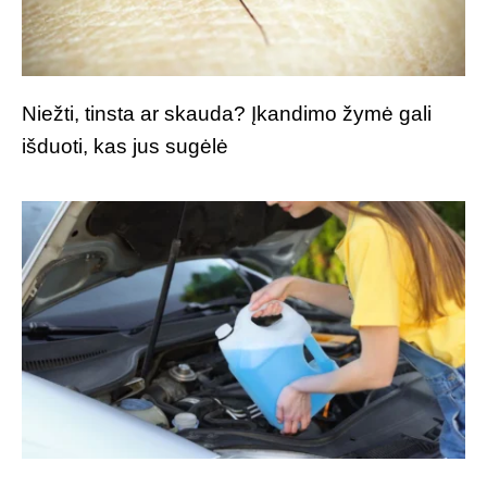
Niežti, tinsta ar skauda? Įkandimo žymė gali
išduoti, kas jus sugėlė