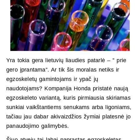
Yra tokia gera lietuvių liaudies patarlė – ” prie
gero įprantama”. Ar tik šis moralas netiks ir
egzoskeletų gamintojams ir ypač jų
naudotojams? Kompanija Honda pristatė naują
egzoskeleto variantą, kuris pirmiausia skiriamas
sunkiai vaikštantiems senukams arba ligoniams,
tačiau jau dabar akivaizdžios žymiai platesnė jo
panaudojimo galimybės.
Šiuo atveju tai labai paprastas egzoskeletas,