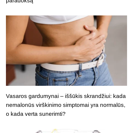
paradoksą
Vasaros gardumynai – iššūkis skrandžiui: kada
nemalonūs virškinimo simptomai yra normalūs,
o kada verta sunerimti?