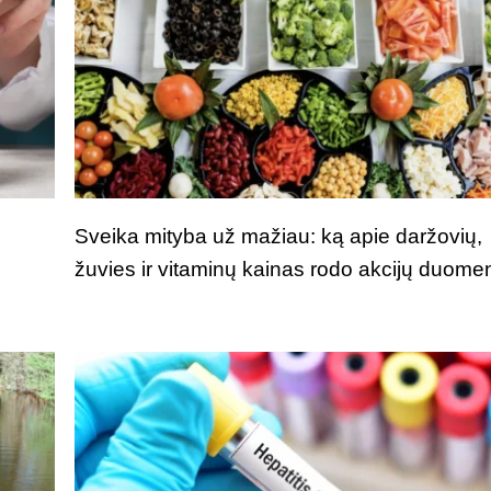
Sveika mityba už mažiau: ką apie daržovių,
žuvies ir vitaminų kainas rodo akcijų duome