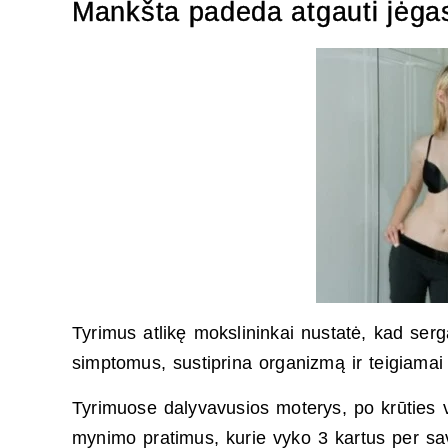
Mankšta padeda atgauti jėga
Tyrimus atlikę mokslininkai nustatė, kad serg
simptomus, sustiprina organizmą ir teigiamai v
Tyrimuose dalyvavusios moterys, po krūties v
mynimo pratimus, kurie vyko 3 kartus per sav