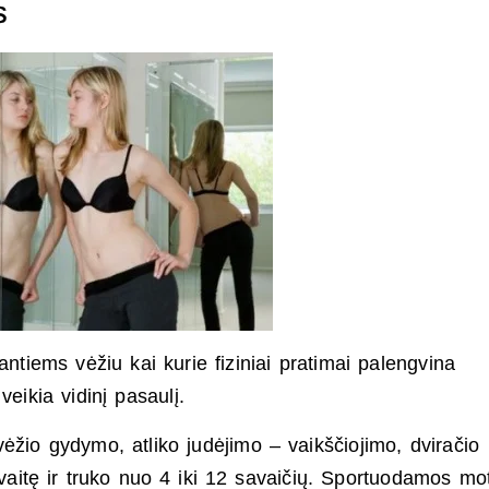
s
antiems vėžiu kai kurie fiziniai pratimai palengvina
eikia vidinį pasaulį.
ėžio gydymo, atliko judėjimo – vaikščiojimo, dviračio
aitę ir truko nuo 4 iki 12 savaičių. Sportuodamos mo