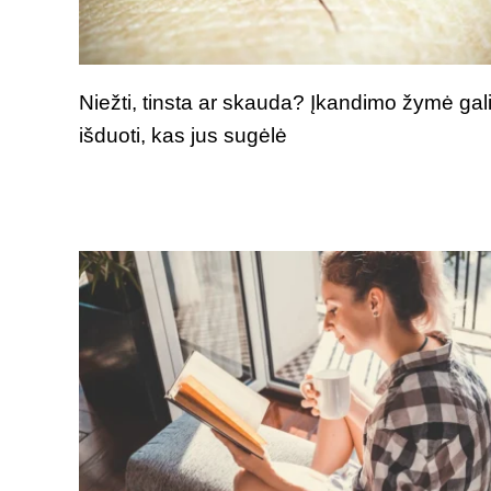
Niežti, tinsta ar skauda? Įkandimo žymė gal
išduoti, kas jus sugėlė