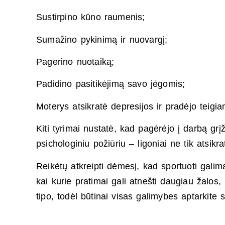
Sustirpino kūno raumenis;
Sumažino pykinimą ir nuovargį;
Pagerino nuotaiką;
Padidino pasitikėjimą savo jėgomis;
Moterys atsikratė depresijos ir pradėjo teigia
Kiti tyrimai nustatė, kad pagėrėjo į darbą g
psichologiniu požiūriu – ligoniai ne tik atsikr
Reikėtų atkreipti dėmesį, kad sportuoti galima
kai kurie pratimai gali atnešti daugiau žalo
tipo, todėl būtinai visas galimybes aptarkite s