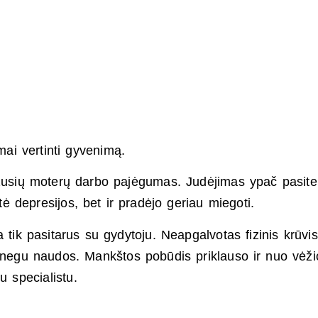
mai vertinti gyvenimą.
rįžusių moterų darbo pajėgumas. Judėjimas ypač pasite
atė depresijos, bet ir pradėjo geriau miegoti.
 tik pasitarus su gydytoju. Neapgalvotas fizinis krūvis
s, negu naudos. Mankštos pobūdis priklauso ir nuo vėži
u specialistu.