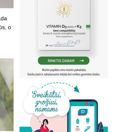
ada
ūs, o