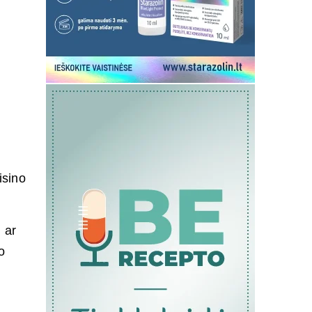
isino
 ar
o