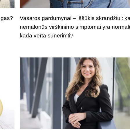
ngas?
Vasaros gardumynai – iššūkis skrandžiui: k
nemalonūs virškinimo simptomai yra normal
kada verta sunerimti?