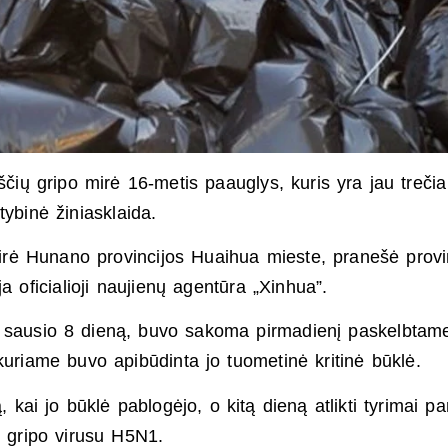
ščių gripo mirė 16-metis paauglys, kuris yra jau trečia
tybinė žiniasklaida.
rė Hunano provincijos Huaihua mieste, pranešė provi
a oficialioji naujienų agentūra „Xinhua”.
e sausio 8 dieną, buvo sakoma pirmadienį paskelbtam
uriame buvo apibūdinta jo tuometinė kritinė būklė.
kai jo būklė pablogėjo, o kitą dieną atlikti tyrimai pa
ų gripo virusu H5N1.