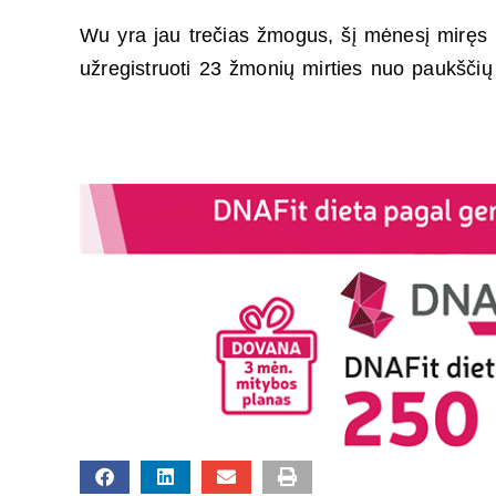
Wu yra jau trečias žmogus, šį mėnesį miręs K
užregistruoti 23 žmonių mirties nuo paukščių 