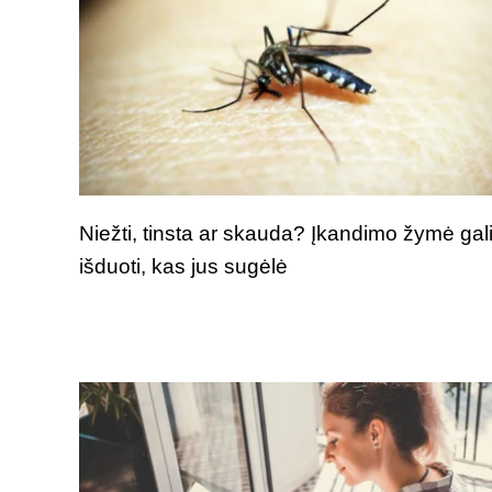
Niežti, tinsta ar skauda? Įkandimo žymė gal
išduoti, kas jus sugėlė