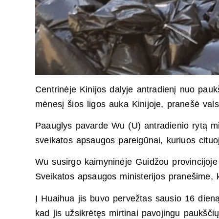
Centrinėje Kinijos dalyje antradienį nuo pauk
mėnesį šios ligos auka Kinijoje, pranešė vals
Paauglys pavarde Wu (U) antradienio rytą mi
sveikatos apsaugos pareigūnai, kuriuos cituoj
Wu susirgo kaimyninėje Guidžou provincijoj
Sveikatos apsaugos ministerijos pranešime, k
Į Huaihua jis buvo pervežtas sausio 16 dieną, 
kad jis užsikrėtęs mirtinai pavojingu paukšči