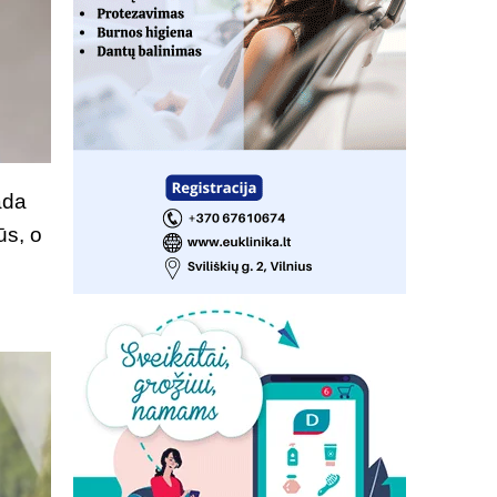
ada
ūs, o