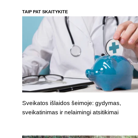
TAIP PAT SKAITYKITE
Sveikatos išlaidos šeimoje: gydymas,
sveikatinimas ir nelaimingi atsitikimai