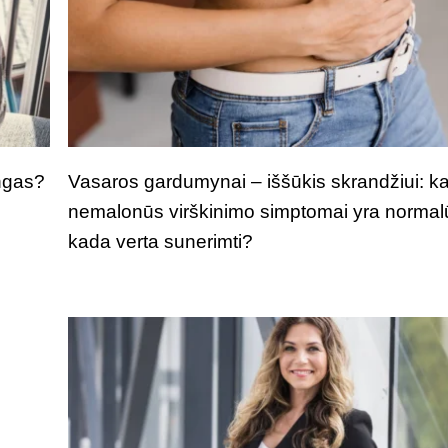
ngas?
Vasaros gardumynai – iššūkis skrandžiui: k
nemalonūs virškinimo simptomai yra normal
kada verta sunerimti?