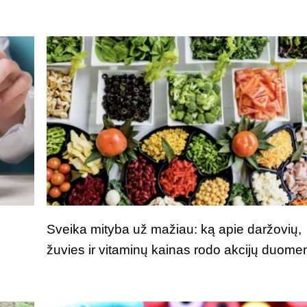
Sveika mityba už mažiau: ką apie daržovių,
žuvies ir vitaminų kainas rodo akcijų duome