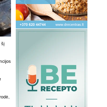
 šį
ncijos
e
rodė,