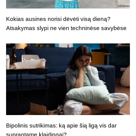
Kokias ausines norisi dėvėti visą dieną?
Atsakymas slypi ne vien techninėse savybėse
Bipolinis sutrikimas: ką apie šią ligą vis dar
suprantame klaidingai?