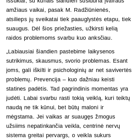
Iššūkiai, su kuriais šiandien susiduria įvairaus
amžiaus vaikai, pasak M. Radžiūnienės,
atsilieps jų sveikatai tiek paauglystės etapu, tiek
suaugus. Dėl šios priežasties, užkirsti kelią
raidos problemoms svarbu kuo anksčiau.
„Labiausiai šiandien pastebime laikysenos
sutrikimus, skausmus, svorio problemas. Esant
joms, gali iškilti ir psichologinių ar net savivertės
problemų. Prevencija – kuo dažniau keisti
statines padėtis. Tad pagrindinis momentas yra
judėti. Labai svarbu rasti tokią veiklą, kuri teiktų
naudą ne tik kūnui, bet būtų maloni ir
mėgstama. Jei vaikas ar suaugęs žmogus
užsiims nepatinkančia veikla, centrinė nervų
sistema greitai pervargs, o veikla sukurs