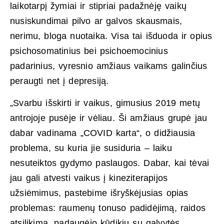
laikotarpį žymiai ir stipriai padažnėję vaikų
nusiskundimai pilvo ar galvos skausmais,
nerimu, bloga nuotaika. Visa tai išduoda ir opius
psichosomatinius bei psichoemocinius
padarinius, vyresnio amžiaus vaikams galinčius
peraugti net į depresiją.
„Svarbu išskirti ir vaikus, gimusius 2019 metų
antrojoje pusėje ir vėliau. Ši amžiaus grupė jau
dabar vadinama „COVID karta“, o didžiausia
problema, su kuria jie susiduria – laiku
nesuteiktos gydymo paslaugos. Dabar, kai tėvai
jau gali atvesti vaikus į kineziterapijos
užsiėmimus, pastebime išryškėjusias opias
problemas: raumenų tonuso padidėjimą, raidos
atsilikimą, padaugėjo kūdikių su galvytės