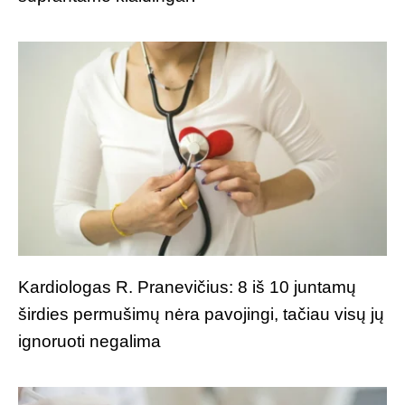
Kardiologas R. Pranevičius: 8 iš 10 juntamų
širdies permušimų nėra pavojingi, tačiau visų jų
ignoruoti negalima