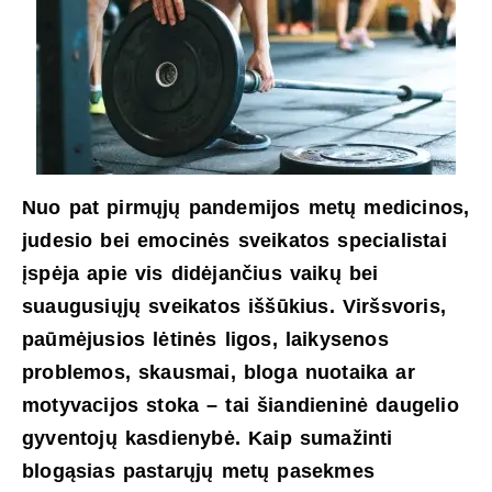
Nuo pat pirmųjų pandemijos metų medicinos,
judesio bei emocinės sveikatos specialistai
įspėja apie vis didėjančius vaikų bei
suaugusiųjų sveikatos iššūkius. Viršsvoris,
paūmėjusios lėtinės ligos, laikysenos
problemos, skausmai, bloga nuotaika ar
motyvacijos stoka – tai šiandieninė daugelio
gyventojų kasdienybė. Kaip sumažinti
blogąsias pastarųjų metų pasekmes