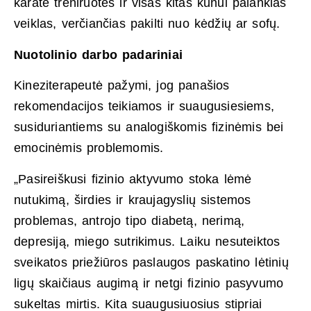
karate treniruotes ir visas kitas kūnui palankias
veiklas, verčiančias pakilti nuo kėdžių ar sofų.
Nuotolinio darbo padariniai
Kineziterapeutė pažymi, jog panašios
rekomendacijos teikiamos ir suaugusiesiems,
susiduriantiems su analogiškomis fizinėmis bei
emocinėmis problemomis.
„Pasireiškusi fizinio aktyvumo stoka lėmė
nutukimą, širdies ir kraujagyslių sistemos
problemas, antrojo tipo diabetą, nerimą,
depresiją, miego sutrikimus. Laiku nesuteiktos
sveikatos priežiūros paslaugos paskatino lėtinių
ligų skaičiaus augimą ir netgi fizinio pasyvumo
sukeltas mirtis. Kita suaugusiuosius stipriai