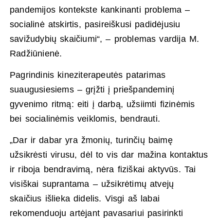
pandemijos kontekste kankinanti problema –
socialinė atskirtis, pasireiškusi padidėjusiu
savižudybių skaičiumi“, – problemas vardija M.
Radžiūnienė.
Pagrindinis kineziterapeutės patarimas
suaugusiesiems – grįžti į priešpandeminį
gyvenimo ritmą: eiti į darbą, užsiimti fizinėmis
bei socialinėmis veiklomis, bendrauti.
„Dar ir dabar yra žmonių, turinčių baimę
užsikrėsti virusu, dėl to vis dar mažina kontaktus
ir riboja bendravimą, nėra fiziškai aktyvūs. Tai
visiškai suprantama – užsikrėtimų atvejų
skaičius išlieka didelis. Visgi aš labai
rekomenduoju artėjant pavasariui pasirinkti