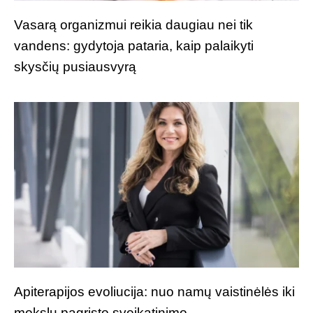
Vasarą organizmui reikia daugiau nei tik
vandens: gydytoja pataria, kaip palaikyti
skysčių pusiausvyrą
Apiterapijos evoliucija: nuo namų vaistinėlės iki
mokslu pagrįsto sveikatinimo