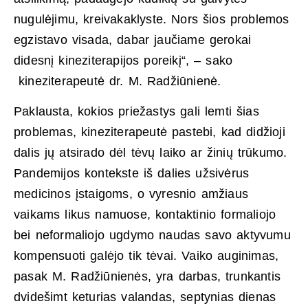
nugulėjimu, kreivakaklyste. Nors šios problemos
egzistavo visada, dabar jaučiame gerokai
didesnį kineziterapijos poreikį“, – sako
kineziterapeutė dr. M. Radžiūnienė.
Paklausta, kokios priežastys gali lemti šias
problemas, kineziterapeutė pastebi, kad didžioji
dalis jų atsirado dėl tėvų laiko ar žinių trūkumo.
Pandemijos kontekste iš dalies užsivėrus
medicinos įstaigoms, o vyresnio amžiaus
vaikams likus namuose, kontaktinio formaliojo
bei neformaliojo ugdymo naudas savo aktyvumu
kompensuoti galėjo tik tėvai. Vaiko auginimas,
pasak M. Radžiūnienės, yra darbas, trunkantis
dvidešimt keturias valandas, septynias dienas