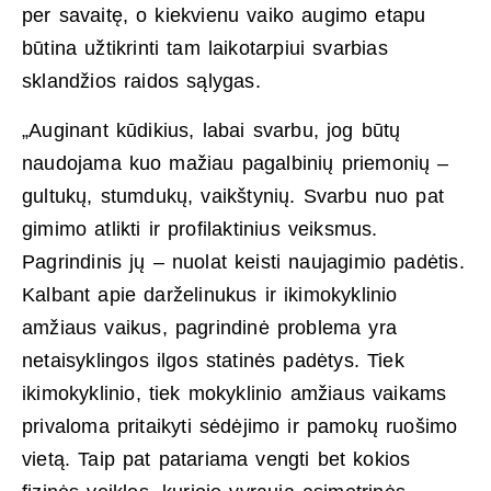
per savaitę, o kiekvienu vaiko augimo etapu
būtina užtikrinti tam laikotarpiui svarbias
sklandžios raidos sąlygas.
„Auginant kūdikius, labai svarbu, jog būtų
naudojama kuo mažiau pagalbinių priemonių –
gultukų, stumdukų, vaikštynių. Svarbu nuo pat
gimimo atlikti ir profilaktinius veiksmus.
Pagrindinis jų – nuolat keisti naujagimio padėtis.
Kalbant apie darželinukus ir ikimokyklinio
amžiaus vaikus, pagrindinė problema yra
netaisyklingos ilgos statinės padėtys. Tiek
ikimokyklinio, tiek mokyklinio amžiaus vaikams
privaloma pritaikyti sėdėjimo ir pamokų ruošimo
vietą. Taip pat patariama vengti bet kokios