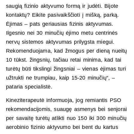
saugią fizinio aktyvumo formą ir judėti. Bijote
kontaktų? Eikite pasivaikščioti į mišką, parką.
Ėjimas – pats geriausias fizinis aktyvumas.
Ilgesnio nei 30 minučių ėjimo metu centrinės
nervų sistemos aktyvumas prilygsta miegui.
Rekomenduojama, kad žmogus per dieną nueitų
10 tūkst. žingsnių, tačiau retai minima, kad tai
turėtų būti tikslingi žingsniai – vienas ėjimas turi
užtrukti ne trumpiau, kaip 15-20 minučių“, –
pataria specialistė.
Kineziterapeutė informuoja, jog remiantis PSO
rekomendacijomis, suaugę asmenys bei senjorai
per savaitę turėtų atlikti nuo 150 iki 300 minučių
aerobinio fizinio aktyvumo bei bent du kartus