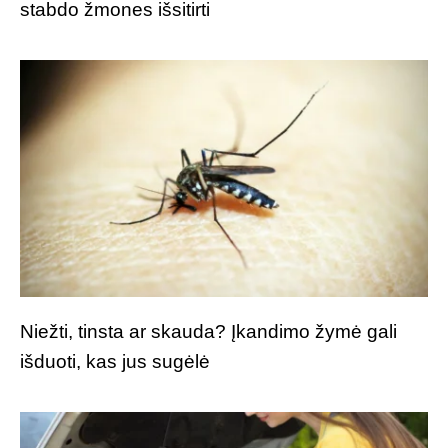
stabdo žmones išsitirti
Niežti, tinsta ar skauda? Įkandimo žymė gali
išduoti, kas jus sugėlė