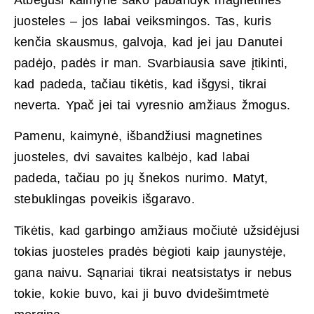
juosteles – jos labai veiksmingos. Tas, kuris
kenčia skausmus, galvoja, kad jei jau Danutei
padėjo, padės ir man. Svarbiausia save įtikinti,
kad padeda, tačiau tikėtis, kad išgysi, tikrai
neverta. Ypač jei tai vyresnio amžiaus žmogus.
Pamenu, kaimynė, išbandžiusi magnetines
juosteles, dvi savaites kalbėjo, kad labai
padeda, tačiau po jų šnekos nurimo. Matyt,
stebuklingas poveikis išgaravo.
Tikėtis, kad garbingo amžiaus močiutė užsidėjusi
tokias juosteles pradės bėgioti kaip jaunystėje,
gana naivu. Sąnariai tikrai neatsistatys ir nebus
tokie, kokie buvo, kai ji buvo dvidešimtmetė