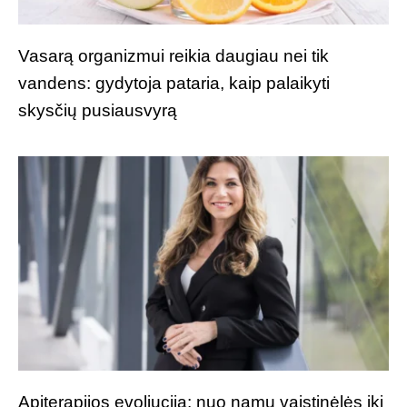
Vasarą organizmui reikia daugiau nei tik
vandens: gydytoja pataria, kaip palaikyti
skysčių pusiausvyrą
Apiterapijos evoliucija: nuo namų vaistinėlės iki