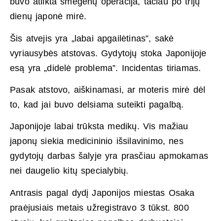
buvo atlikta smegenų operacija, tačiau po trijų
dienų japonė mirė.
Šis atvejis yra „labai apgailėtinas”, sakė
vyriausybės atstovas. Gydytojų stoka Japonijoje
esą yra „didelė problema”. Incidentas tiriamas.
Pasak atstovo, aiškinamasi, ar moteris mirė dėl
to, kad jai buvo delsiama suteikti pagalbą.
Japonijoje labai trūksta medikų. Vis mažiau
japonų siekia medicininio išsilavinimo, nes
gydytojų darbas šalyje yra prasčiau apmokamas
nei daugelio kitų specialybių.
Antrasis pagal dydį Japonijos miestas Osaka
praėjusiais metais užregistravo 3 tūkst. 800