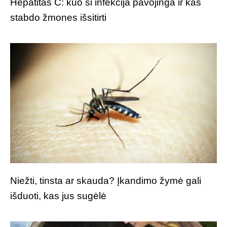
Hepatitas C: kuo ši infekcija pavojinga ir kas
stabdo žmones išsitirti
Niežti, tinsta ar skauda? Įkandimo žymė gali
išduoti, kas jus sugėlė