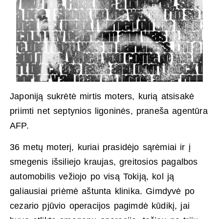
Japoniją sukrėtė mirtis moters, kurią atsisakė
priimti net septynios ligoninės, praneša agentūra
AFP.
36 metų moterį, kuriai prasidėjo sąrėmiai ir į
smegenis išsiliejo kraujas, greitosios pagalbos
automobilis vežiojo po visą Tokiją, kol ją
galiausiai priėmė aštunta klinika. Gimdyvė po
cezario pjūvio operacijos pagimdė kūdikį, jai