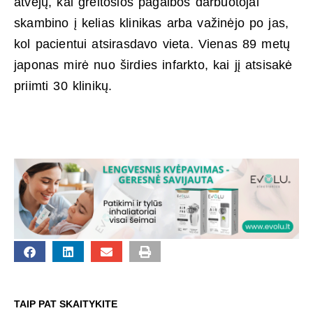
atvejų, kai greitosios pagalbos darbuotojai
skambino į kelias klinikas arba važinėjo po jas,
kol pacientui atsirasdavo vieta. Vienas 89 metų
japonas mirė nuo širdies infarkto, kai jį atsisakė
priimti 30 klinikų.
TAIP PAT SKAITYKITE