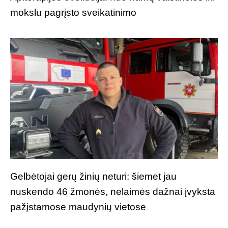
mokslu pagrįsto sveikatinimo
Gelbėtojai gerų žinių neturi: šiemet jau
nuskendo 46 žmonės, nelaimės dažnai įvyksta
pažįstamose maudynių vietose