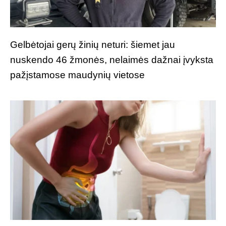
Gelbėtojai gerų žinių neturi: šiemet jau
nuskendo 46 žmonės, nelaimės dažnai įvyksta
pažįstamose maudynių vietose