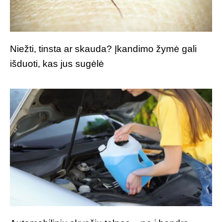
Niežti, tinsta ar skauda? Įkandimo žymė gali
išduoti, kas jus sugėlė