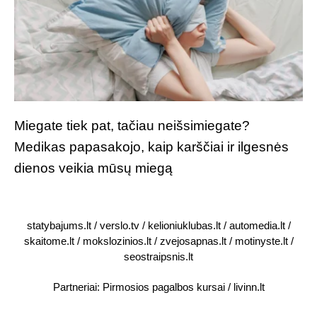
Miegate tiek pat, tačiau neišsimiegate?
Medikas papasakojo, kaip karščiai ir ilgesnės
dienos veikia mūsų miegą
statybajums.lt
/
verslo.tv
/
kelioniuklubas.lt
/
automedia.lt
/
skaitome.lt
/
mokslozinios.lt
/
zvejosapnas.lt
/
motinyste.lt
/
seostraipsnis.lt
Partneriai:
Pirmosios pagalbos kursai
/
livinn.lt