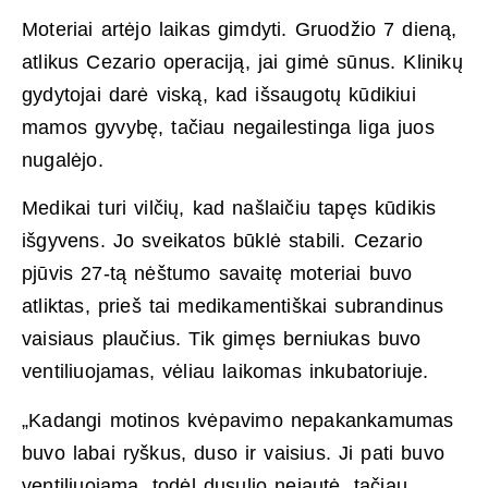
Moteriai artėjo laikas gimdyti. Gruodžio 7 dieną,
atlikus Cezario operaciją, jai gimė sūnus. Klinikų
gydytojai darė viską, kad išsaugotų kūdikiui
mamos gyvybę, tačiau negailestinga liga juos
nugalėjo.
Medikai turi vilčių, kad našlaičiu tapęs kūdikis
išgyvens. Jo sveikatos būklė stabili. Cezario
pjūvis 27-tą nėštumo savaitę moteriai buvo
atliktas, prieš tai medikamentiškai subrandinus
vaisiaus plaučius. Tik gimęs berniukas buvo
ventiliuojamas, vėliau laikomas inkubatoriuje.
„Kadangi motinos kvėpavimo nepakankamumas
buvo labai ryškus, duso ir vaisius. Ji pati buvo
ventiliuojama, todėl dusulio nejautė, tačiau