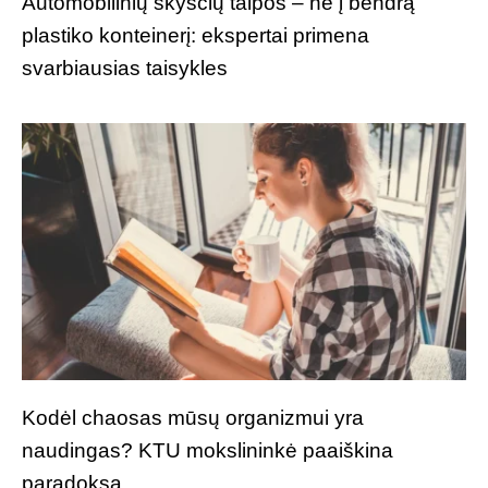
Automobilinių skysčių talpos – ne į bendrą
plastiko konteinerį: ekspertai primena
svarbiausias taisykles
Kodėl chaosas mūsų organizmui yra
naudingas? KTU mokslininkė paaiškina
paradoksą