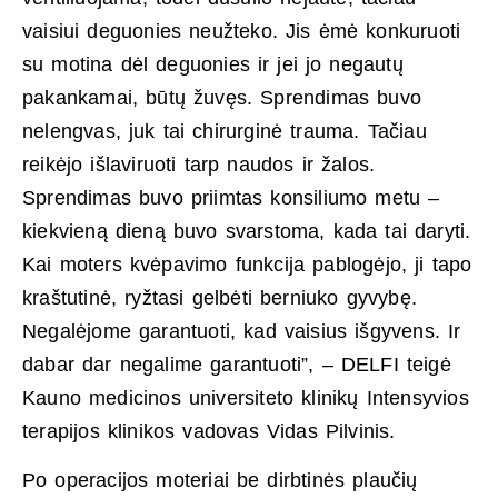
vaisiui deguonies neužteko. Jis ėmė konkuruoti
su motina dėl deguonies ir jei jo negautų
pakankamai, būtų žuvęs. Sprendimas buvo
nelengvas, juk tai chirurginė trauma. Tačiau
reikėjo išlaviruoti tarp naudos ir žalos.
Sprendimas buvo priimtas konsiliumo metu –
kiekvieną dieną buvo svarstoma, kada tai daryti.
Kai moters kvėpavimo funkcija pablogėjo, ji tapo
kraštutinė, ryžtasi gelbėti berniuko gyvybę.
Negalėjome garantuoti, kad vaisius išgyvens. Ir
dabar dar negalime garantuoti”, – DELFI teigė
Kauno medicinos universiteto klinikų Intensyvios
terapijos klinikos vadovas Vidas Pilvinis.
Po operacijos moteriai be dirbtinės plaučių