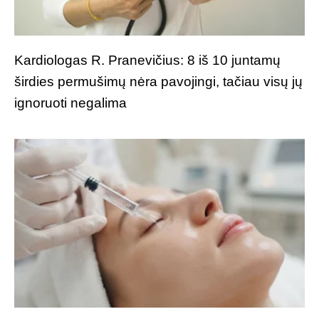
Kardiologas R. Pranevičius: 8 iš 10 juntamų
širdies permušimų nėra pavojingi, tačiau visų jų
ignoruoti negalima