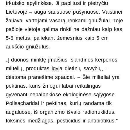
Irkutsko apylinkėse. Ji paplitusi ir pietryčių
Lietuvoje – auga sausuose pušynuose. Vaistinei
žaliavai vartojami vasarą renkami gniužulai. Toje
pačioje vietoje galima rinkti ne dažniau kaip kas
5-6 metus, paliekant žemesnius kaip 5 cm
aukščio gniužulus.
„Į duonos minklę įmaišius islandinės kerpenos
miltelių, produktas įgyja dietinių savybių, –
dėstoma pranešime spaudai. – Šie milteliai yra
pektinas, kuris žmogui labai reikalingas
gyvenant nepalankiose ekologinėse sąlygose.
Polisacharidai ir pektinas, kurių randama tik
augaluose, iš organizmo išvalo radionuklidus,
toksines medžiagas, pesticidus ir antibiotikus.“