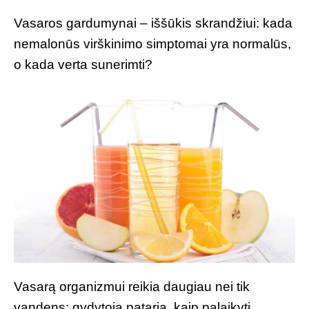
Vasaros gardumynai – iššūkis skrandžiui: kada
nemalonūs virškinimo simptomai yra normalūs,
o kada verta sunerimti?
Vasarą organizmui reikia daugiau nei tik
vandens: gydytoja pataria, kaip palaikyti