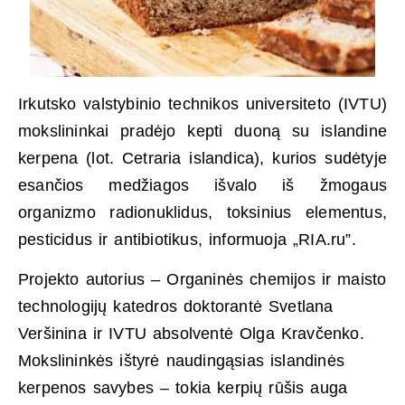
Irkutsko valstybinio technikos universiteto (IVTU)
mokslininkai pradėjo kepti duoną su islandine
kerpena (lot. Cetraria islandica), kurios sudėtyje
esančios medžiagos išvalo iš žmogaus
organizmo radionuklidus, toksinius elementus,
pesticidus ir antibiotikus, informuoja „RIA.ru”.
Projekto autorius – Organinės chemijos ir maisto
technologijų katedros doktorantė Svetlana
Veršinina ir IVTU absolventė Olga Kravčenko.
Mokslininkės ištyrė naudingąsias islandinės
kerpenos savybes – tokia kerpių rūšis auga