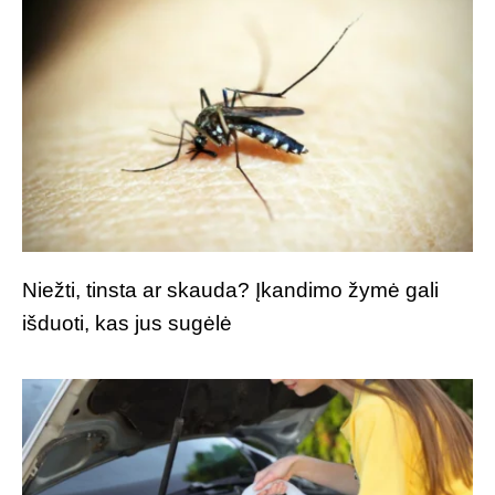
Niežti, tinsta ar skauda? Įkandimo žymė gali
išduoti, kas jus sugėlė