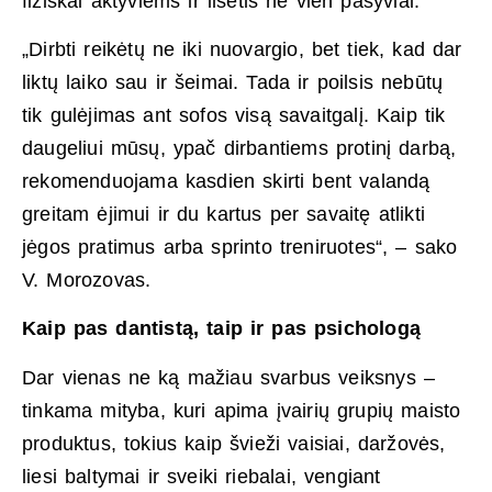
fiziškai aktyviems ir ilsėtis ne vien pasyviai.
„Dirbti reikėtų ne iki nuovargio, bet tiek, kad dar
liktų laiko sau ir šeimai. Tada ir poilsis nebūtų
tik gulėjimas ant sofos visą savaitgalį. Kaip tik
daugeliui mūsų, ypač dirbantiems protinį darbą,
rekomenduojama kasdien skirti bent valandą
greitam ėjimui ir du kartus per savaitę atlikti
jėgos pratimus arba sprinto treniruotes“, – sako
V. Morozovas.
Kaip pas dantistą, taip ir pas psichologą
Dar vienas ne ką mažiau svarbus veiksnys –
tinkama mityba, kuri apima įvairių grupių maisto
produktus, tokius kaip švieži vaisiai, daržovės,
liesi baltymai ir sveiki riebalai, vengiant