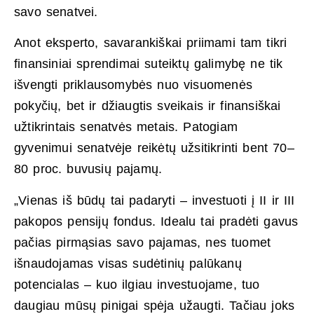
savo senatvei.
Anot eksperto, savarankiškai priimami tam tikri
finansiniai sprendimai suteiktų galimybę ne tik
išvengti priklausomybės nuo visuomenės
pokyčių, bet ir džiaugtis sveikais ir finansiškai
užtikrintais senatvės metais. Patogiam
gyvenimui senatvėje reikėtų užsitikrinti bent 70–
80 proc. buvusių pajamų.
„Vienas iš būdų tai padaryti – investuoti į II ir III
pakopos pensijų fondus. Idealu tai pradėti gavus
pačias pirmąsias savo pajamas, nes tuomet
išnaudojamas visas sudėtinių palūkanų
potencialas – kuo ilgiau investuojame, tuo
daugiau mūsų pinigai spėja užaugti. Tačiau joks