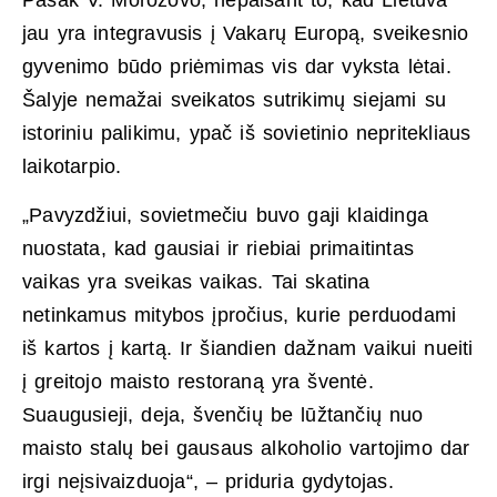
jau yra integravusis į Vakarų Europą, sveikesnio
gyvenimo būdo priėmimas vis dar vyksta lėtai.
Šalyje nemažai sveikatos sutrikimų siejami su
istoriniu palikimu, ypač iš sovietinio nepritekliaus
laikotarpio.
„Pavyzdžiui, sovietmečiu buvo gaji klaidinga
nuostata, kad gausiai ir riebiai primaitintas
vaikas yra sveikas vaikas. Tai skatina
netinkamus mitybos įpročius, kurie perduodami
iš kartos į kartą. Ir šiandien dažnam vaikui nueiti
į greitojo maisto restoraną yra šventė.
Suaugusieji, deja, švenčių be lūžtančių nuo
maisto stalų bei gausaus alkoholio vartojimo dar
irgi neįsivaizduoja“, – priduria gydytojas.