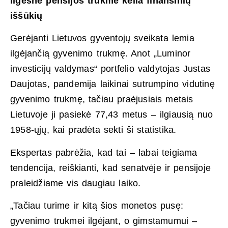
Ilgesnė pensijos trukmė kelia finansinių
iššūkių
Gerėjanti Lietuvos gyventojų sveikata lemia
ilgėjančią gyvenimo trukmę. Anot „Luminor
investicijų valdymas“ portfelio valdytojas Justas
Daujotas, pandemija laikinai sutrumpino vidutinę
gyvenimo trukmę, tačiau praėjusiais metais
Lietuvoje ji pasiekė 77,43 metus – ilgiausią nuo
1958-ųjų, kai pradėta sekti ši statistika.
Ekspertas pabrėžia, kad tai – labai teigiama
tendencija, reiškianti, kad senatvėje ir pensijoje
praleidžiame vis daugiau laiko.
„Tačiau turime ir kitą šios monetos pusę:
gyvenimo trukmei ilgėjant, o gimstamumui –