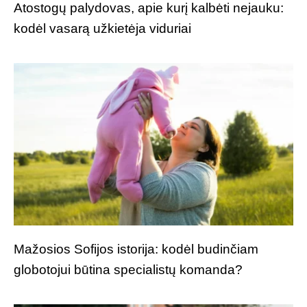
Atostogų palydovas, apie kurį kalbėti nejauku:
kodėl vasarą užkietėja viduriai
Mažosios Sofijos istorija: kodėl budinčiam
globotojui būtina specialistų komanda?