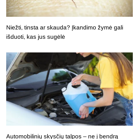
Niežti, tinsta ar skauda? Įkandimo žymė gali
išduoti, kas jus sugėlė
Automobilinių skysčių talpos – ne į bendrą