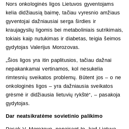
Nors onkologinės ligos Lietuvos gyventojams
kelia didžiausią baimę, tačiau vyresnio amžiaus
gyventojai dažniausiai serga širdies ir
kraujagyslių ligomis bei metaboliniais sutrikimais,
tokiais kaip nutukimas ir diabetas, teigia šeimos
gydytojas Valerijus Morozovas.
„Šios ligos yra itin paplitusios, tačiau dažnai
nepakankamai vertinamos, kol nesukelia
rimtesnių sveikatos problemų. Būtent jos – o ne
onkologinės ligos – yra dažniausia sveikatos
grėsmė ir didžiausia lietuvių rykštė“, – pasakoja
gydytojas.
Dar neatsikratėme sovietinio palikimo
Pasak V. Morozovo, nepaisant to, kad Lietuva