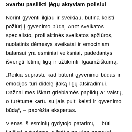
Svarbu pasilikti jėgų aktyviam poilsiui
Norint gyventi ilgiau ir sveikiau, būtina keisti
požiūrį į gyvenimo būdą. Anot sveikatos
specialisto, profilaktinės sveikatos apžiūros,
nuolatinis dėmesys sveikatai ir emociniam
balansui yra esminiai veiksniai, padedantys
išvengti lėtinių ligų ir užtikrinti ilgaamžiškumą.
„Reikia suprasti, kad būtent gyvenimo būdas ir
emocijos turi didelę įtaką ligų atsiradimui.
Dažnai mes iškart griebiamės papildų ar vaistų,
o turėtume kartu su jais pulti keisti ir gyvenimo
būdą“, – pabrėžia ekspertas.
Vienas iš esminių gydytojo patarimų – būti