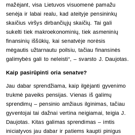
mažėjant, visa Lietuvos visuomenė pamažu
senėja ir labai realu, kad ateityje pensininkų
skaičius viršys dirbančiųjų skaičių. Tai gali
sukelti tiek makroekonominių, tiek asmeninių
finansinių iššūkių, kai senatvėje norėsis
mėgautis užtarnautu poilsiu, tačiau finansinės
galimybės gali to neleisti“, – svarsto J. Daujotas.
Kaip pasirūpinti oria senatve?
Jau dabar sprendžiama, kaip ilgėjanti gyvenimo
trukmė paveiks pensijas. Vienas iš galimų
sprendimų – pensinio amžiaus ilginimas, tačiau
gyventojai tai dažnai vertina neigiamai, teigia J.
Daujotas. Kitas galimas sprendimas – imtis
iniciatyvos jau dabar ir patiems kaupti pinigus