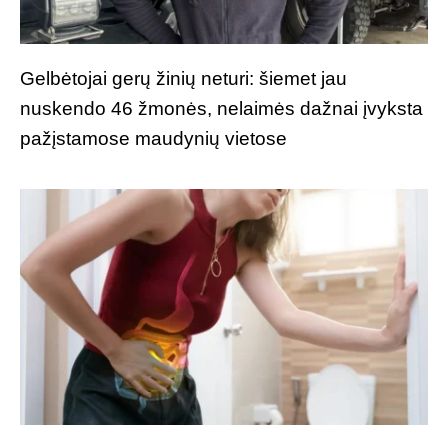
Gelbėtojai gerų žinių neturi: šiemet jau
nuskendo 46 žmonės, nelaimės dažnai įvyksta
pažįstamose maudynių vietose