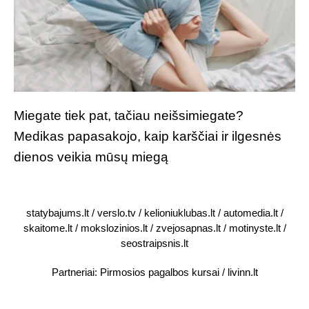
Miegate tiek pat, tačiau neišsimiegate?
Medikas papasakojo, kaip karščiai ir ilgesnės
dienos veikia mūsų miegą
statybajums.lt
/
verslo.tv
/
kelioniuklubas.lt
/
automedia.lt
/
skaitome.lt
/
mokslozinios.lt
/
zvejosapnas.lt
/
motinyste.lt
/
seostraipsnis.lt
Partneriai:
Pirmosios pagalbos kursai
/
livinn.lt